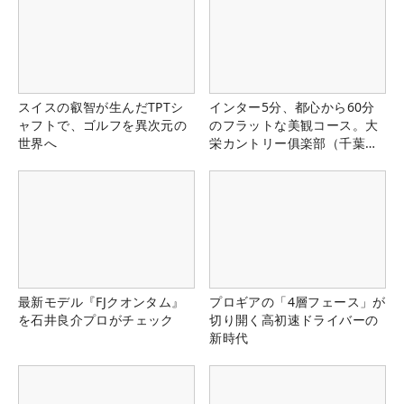
スイスの叡智が生んだTPTシ
インター5分、都心から60分
ャフトで、ゴルフを異次元の
のフラットな美観コース。大
世界へ
栄カントリー俱楽部（千葉
県）
最新モデル『FJクオンタム』
プロギアの「4層フェース」が
を石井良介プロがチェック
切り開く高初速ドライバーの
新時代