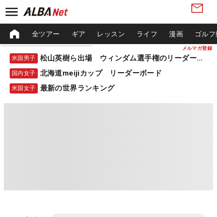
全ツアー
ギア
レッスン
ライフ
漫画
ゴルフ
メルマガ登録
松山英樹ら出場 ウィンダム選手権のリーダーボード
米国男子
北海道meijiカップ リーダーボード
国内女子
最新の世界ランキング
米国女子