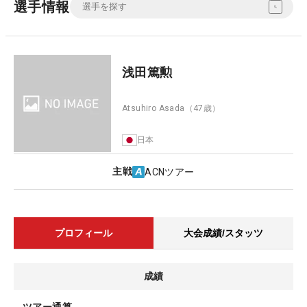
選手情報
浅田篤勲
Atsuhiro Asada
（47歳）
日本
主戦
ACNツアー
プロフィール
大会成績/スタッツ
成績