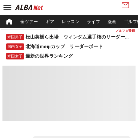
全ツアー
ギア
レッスン
ライフ
漫画
ゴルフ
メルマガ登録
松山英樹ら出場 ウィンダム選手権のリーダーボード
米国男子
北海道meijiカップ リーダーボード
国内女子
最新の世界ランキング
米国女子