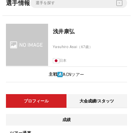
選手情報
浅井康弘
Yasuhiro Asai
（67歳）
日本
主戦
ACNツアー
プロフィール
大会成績/スタッツ
成績