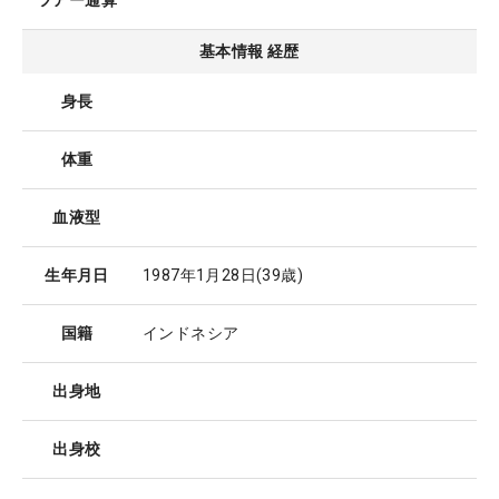
ツアー通算
基本情報 経歴
身長
体重
血液型
生年月日
1987年1月28日
(39歳)
国籍
インドネシア
出身地
出身校