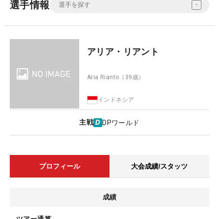
選手情報
アリア・リアント
Aria Rianto
（39歳）
インドネシア
主戦
DPワールド
プロフィール
大会成績/スタッツ
成績