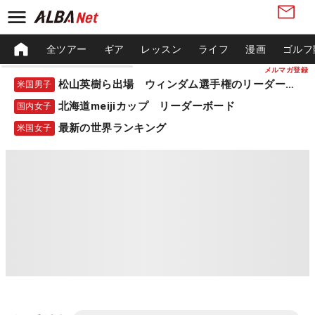
全ツアー
ギア
レッスン
ライフ
漫画
ゴルフ
メルマガ登録
松山英樹ら出場 ウィンダム選手権のリーダーボード
米国男子
北海道meijiカップ リーダーボード
国内女子
最新の世界ランキング
米国女子