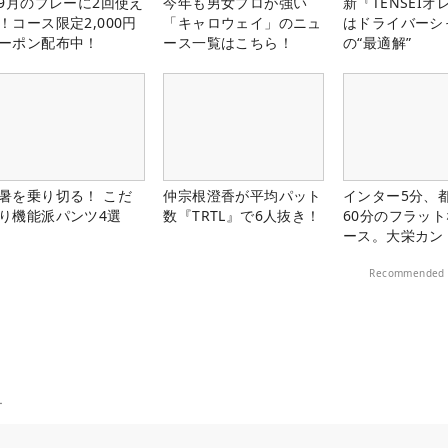
-9月のプレーに2回使え
今年も男女プロが強い
新『TENSEIオ
！コース限定2,000円
「キャロウェイ」のニュ
はドライバーシ
ーポン配布中！
ース一覧はこちら！
の“最適解”
暑を乗り切る！ こだ
仲宗根澄香が平均パット
インター5分、
り機能派パンツ4選
数『TRTL』で6人抜き！
60分のフラッ
ース。大栄カン
楽部（千葉県）
Recommended 
ー