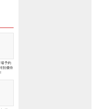
ルフ場予約
特別優待
！