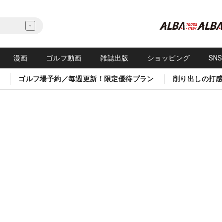
漫画
ゴルフ動画
雑誌出版
ショッピング
SN
ゴルフ場予約／毎週更新！限定優待プラン
削り出しの打