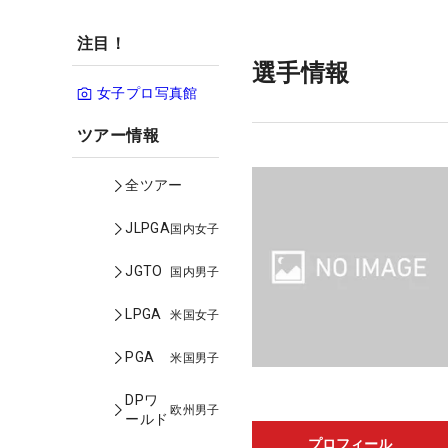
注目！
選手情報
女子プロ写真館
ツアー情報
全ツアー
JLPGA
国内女子
JGTO
国内男子
LPGA
米国女子
PGA
米国男子
DPワ
欧州男子
ールド
プロフィール