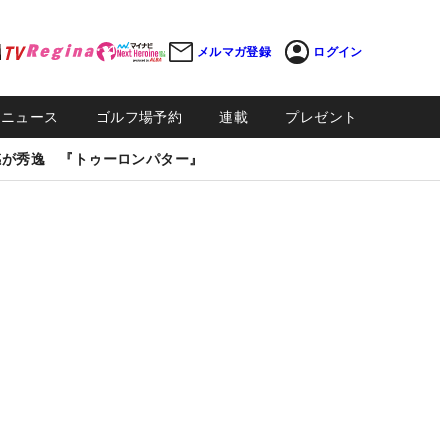
メルマガ登録
ログイン
Sニュース
ゴルフ場予約
連載
プレゼント
感が秀逸 『トゥーロンパター』