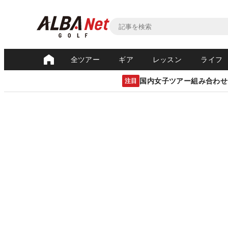
全ツアー
ギア
レッスン
ライフ
国内女子ツアー組み合わせ
注目