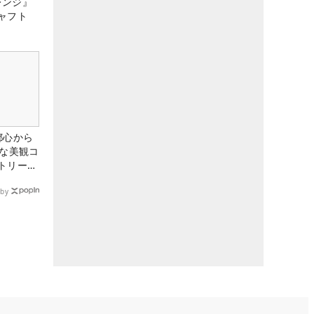
レンジ』
ャフト
都心から
トな美観コ
トリー俱
by