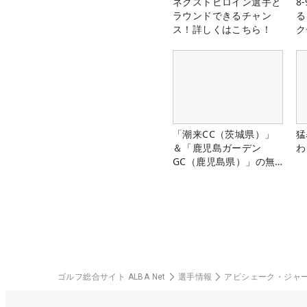
ネクストヒロイン選手と
8
ラウンドできるチャン
る
ス！詳しくはこちら！
ク
「潮来CC（茨城県）」
猛
＆「鹿児島ガーデン
わ
GC（鹿児島県）」の無
料プレー券が当たる！！
ゴルフ総合サイト ALBA Net
選手情報
アビシェーク・ジャ