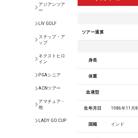
アジアンツア
ー
LIV GOLF
ツアー通算
ステップ・ア
ップ
ネクストヒロ
身長
イン
PGAシニア
体重
ACNツアー
血液型
アマチュア・
他
生年月日
1986年11月
LADY GO CUP
国籍
インド