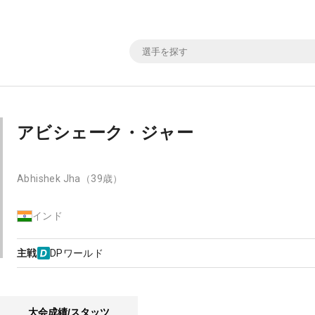
アビシェーク・ジャー
Abhishek Jha
（39歳）
インド
主戦
DPワールド
大会成績/スタッツ