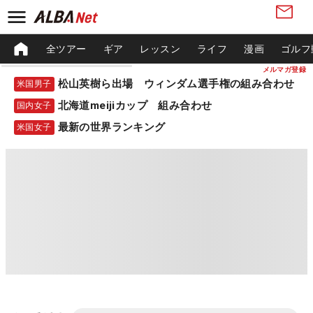
全ツアー
ギア
レッスン
ライフ
漫画
ゴルフ
メルマガ登録
松山英樹ら出場 ウィンダム選手権の組み合わせ
米国男子
北海道meijiカップ 組み合わせ
国内女子
最新の世界ランキング
米国女子