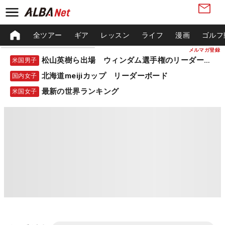
全ツアー
ギア
レッスン
ライフ
漫画
ゴルフ
メルマガ登録
松山英樹ら出場 ウィンダム選手権のリーダーボード
米国男子
北海道meijiカップ リーダーボード
国内女子
最新の世界ランキング
米国女子