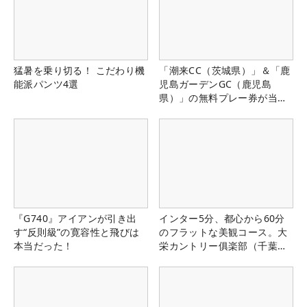
猛暑を乗り切る！ こだわり機
「潮来CC（茨城県）」＆「鹿
能派パンツ4選
児島ガーデンGC（鹿児島
県）」の無料プレー券が当た
る！！
『G740』アイアンが引き出
インター5分、都心から60分
す“反則級”の寛容性と飛びは
のフラットな美観コース。大
本当だった！
栄カントリー俱楽部（千葉
県）