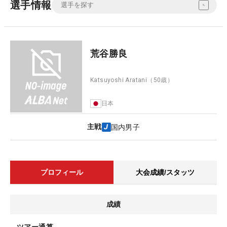
選手情報
荒谷勝良
Katsuyoshi Aratani
（50歳）
日本
主戦
国内男子
プロフィール
大会成績/スタッツ
成績