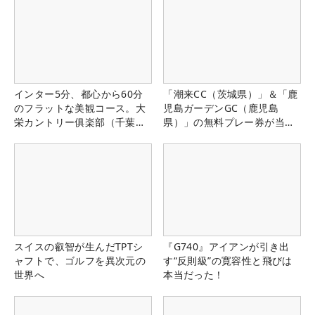
インター5分、都心から60分
「潮来CC（茨城県）」＆「鹿
のフラットな美観コース。大
児島ガーデンGC（鹿児島
栄カントリー俱楽部（千葉
県）」の無料プレー券が当た
県）
る！！
スイスの叡智が生んだTPTシ
『G740』アイアンが引き出
ャフトで、ゴルフを異次元の
す“反則級”の寛容性と飛びは
世界へ
本当だった！