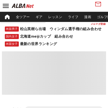
全ツアー
ギア
レッスン
ライフ
漫画
ゴルフ
メルマガ登録
松山英樹ら出場 ウィンダム選手権の組み合わせ
米国男子
北海道meijiカップ 組み合わせ
国内女子
最新の世界ランキング
米国女子