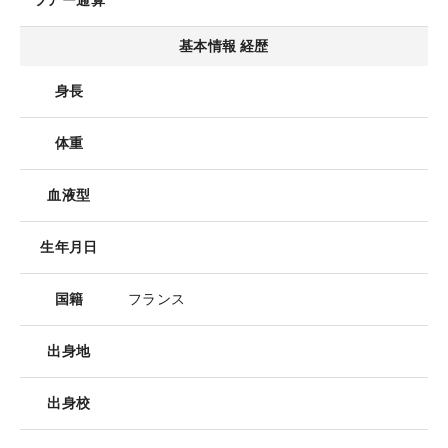
ツアー通算
基本情報 経歴
身長
体重
血液型
生年月日
国籍
フランス
出身地
出身校