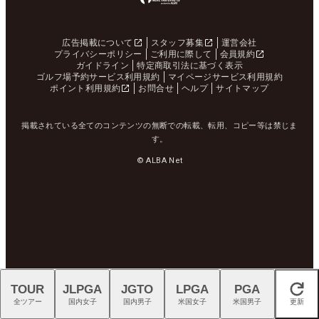
広告掲載について
スタッフ募集
運営会社
プライバシーポリシー
ご利用に際して
会員規約
ガイドライン
特定商取引法に基づく表示
ゴルフ場予約サービス利用規約
マイページサービス利用規約
ポイント利用規約
お問合せ
ヘルプ
サイトマップ
掲載されている全てのコンテンツの無断での転載、転用、コピー等は禁じま
す。
© ALBA Net
TOUR
JLPGA
JGTO
LPGA
PGA
閉じる
全ツアー
国内女子
国内男子
米国女子
米国男子
更新