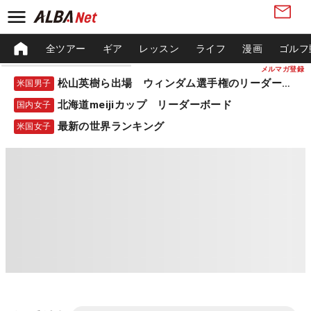
全ツアー
ギア
レッスン
ライフ
漫画
ゴルフ
メルマガ登録
松山英樹ら出場 ウィンダム選手権のリーダーボード
米国男子
北海道meijiカップ リーダーボード
国内女子
最新の世界ランキング
米国女子