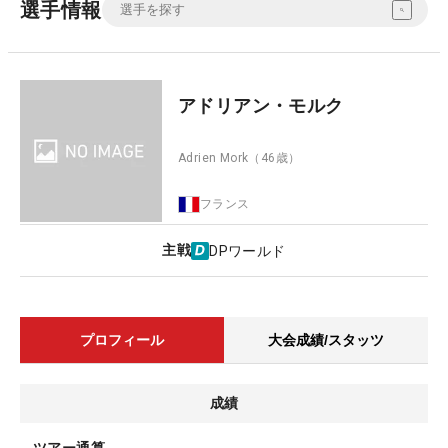
選手情報
アドリアン・モルク
Adrien Mork
（46歳）
フランス
主戦
DPワールド
プロフィール
大会成績/スタッツ
成績