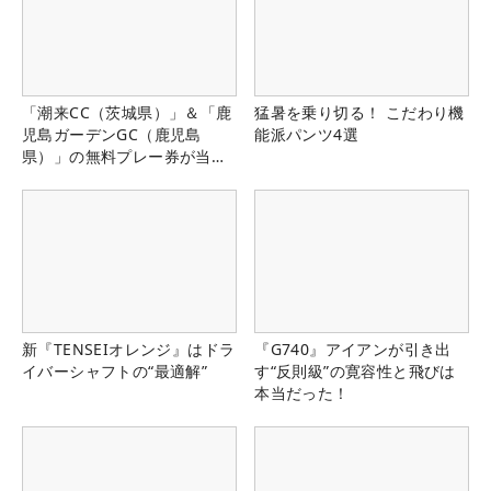
「潮来CC（茨城県）」＆「鹿
猛暑を乗り切る！ こだわり機
児島ガーデンGC（鹿児島
能派パンツ4選
県）」の無料プレー券が当た
る！！
新『TENSEIオレンジ』はドラ
『G740』アイアンが引き出
イバーシャフトの“最適解”
す“反則級”の寛容性と飛びは
本当だった！