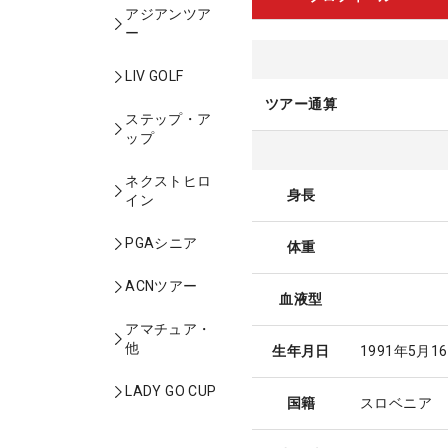
アジアンツア
ー
LIV GOLF
ツアー通算
ステップ・ア
ップ
ネクストヒロ
身長
イン
PGAシニア
体重
ACNツアー
血液型
アマチュア・
他
生年月日
1991年5月1
LADY GO CUP
国籍
スロベニア