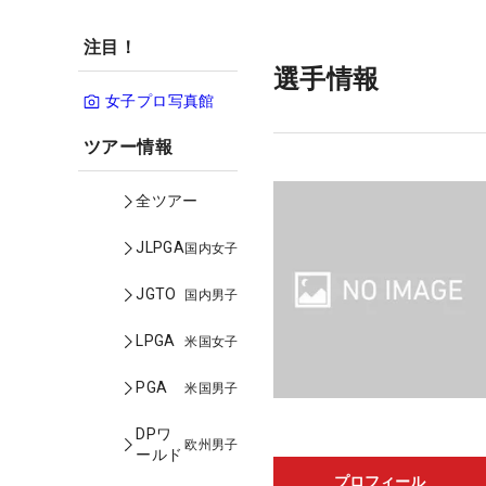
注目！
選手情報
女子プロ写真館
ツアー情報
全ツアー
JLPGA
国内女子
JGTO
国内男子
LPGA
米国女子
PGA
米国男子
DPワ
欧州男子
ールド
プロフィール