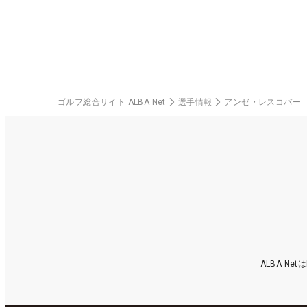
ゴルフ総合サイト ALBA Net
選手情報
アンゼ・レスコバー
ALBA N