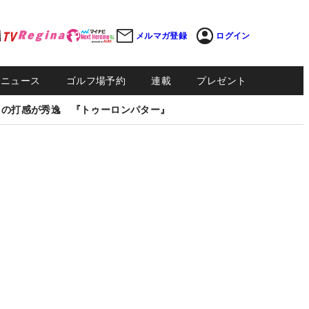
メルマガ登録
ログイン
Sニュース
ゴルフ場予約
連載
プレゼント
しの打感が秀逸 『トゥーロンパター』