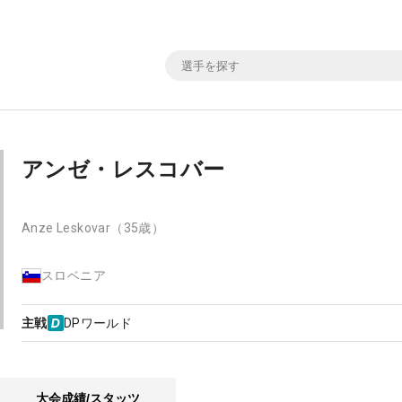
アンゼ・レスコバー
Anze Leskovar
（35歳）
スロベニア
主戦
DPワールド
大会成績/スタッツ