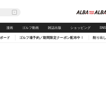
漫画
ゴルフ動画
雑誌出版
ショッピング
SN
ボード
ゴルフ場予約／期間限定クーポン配布中！
削り出