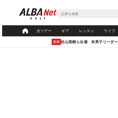
全ツアー
ギア
レッスン
ライフ
松山英樹ら出場 米男子リーダー
注目