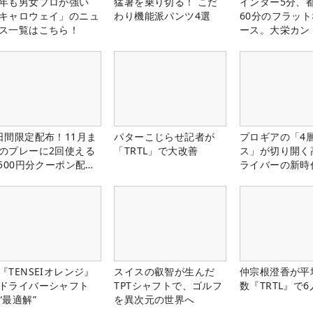
年も男女プロが強い
猛暑を乗り切る！ こだ
インター5分、
キャロウェイ」のニュ
わり機能派パンツ4選
60分のフラッ
ス一覧はこちら！
ース。大栄カン
楽部（千葉県）
日間限定配布！11月ま
パターこじらせ記者が
プロギアの「4
のプレーに2回使える
「TRTL」で大改善
ス」が切り開く
,500円分クーポン配布
ライバーの新時
！
『TENSEIオレンジ』
スイスの叡智が生んだ
仲宗根澄香が平
ドライバーシャフト
TPTシャフトで、ゴルフ
数『TRTL』で
“最適解”
を異次元の世界へ