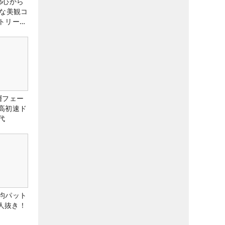
都心から
トな美観コ
トリー俱
層フェー
高初速ド
代
均パット
6人抜き！