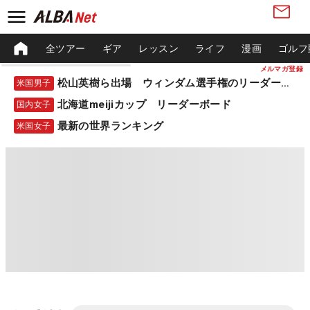
全ツアー
ギア
レッスン
ライフ
漫画
ゴルフ
メルマガ登録
松山英樹ら出場 ウィンダム選手権のリーダーボード
米国男子
北海道meijiカップ リーダーボード
国内女子
最新の世界ランキング
米国女子