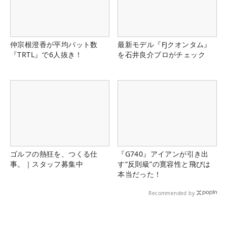
仲宗根澄香が平均パット数
最新モデル『FJクオンタム』
『TRTL』で6人抜き！
を石井良介プロがチェック
ゴルフの熱狂を、つくる仕
『G740』アイアンが引き出
事。｜スタッフ募集中
す“反則級”の寛容性と飛びは
本当だった！
Recommended by