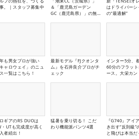
ルフの熱狂を、つくる
「潮来CC（茨城県）」
新『TENSEIオ
事。｜スタッフ募集中
＆「鹿児島ガーデン
はドライバーシ
GC（鹿児島県）」の無
の“最適解”
料プレー券が当たる！！
年も男女プロが強い
最新モデル『FJクオンタ
インター5分、
キャロウェイ」のニュ
ム』を石井良介プロがチ
60分のフラッ
ス一覧はこちら！
ェック
ース。大栄カン
楽部（千葉県）
ロギアのRS DUOは
猛暑を乗り切る！ こだ
『G740』アイ
W・UTも完成度が高く
わり機能派パンツ4選
き出す“反則級”
入者続出！
と飛びは本当だ