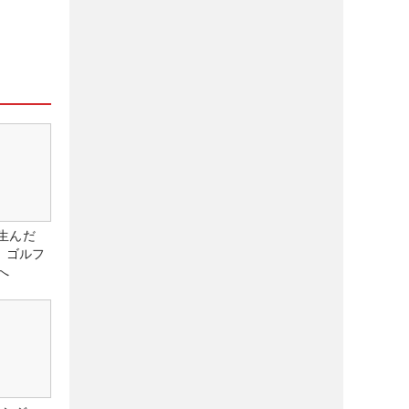
生んだ
、ゴルフ
へ