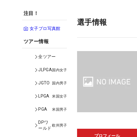
注目！
選手情報
女子プロ写真館
ツアー情報
全ツアー
JLPGA
国内女子
JGTO
国内男子
LPGA
米国女子
PGA
米国男子
DPワ
欧州男子
ールド
プロフィール