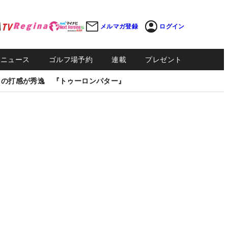
メルマガ登録
ログイン
Sニュース
ゴルフ場予約
連載
プレゼント
しの打感が秀逸 『トゥーロンパター』