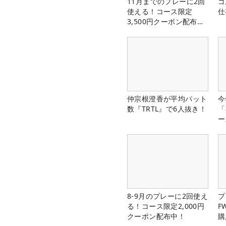
11月までのプレーに2回
ゴ
使える！コース限定
仕
3,500円クーポン配布
中！
仲宗根澄香が平均パット
今
数『TRTL』で6人抜き！
「
ー
8-9月のプレーに2回使え
プ
る！コース限定2,000円
F
クーポン配布中！
購