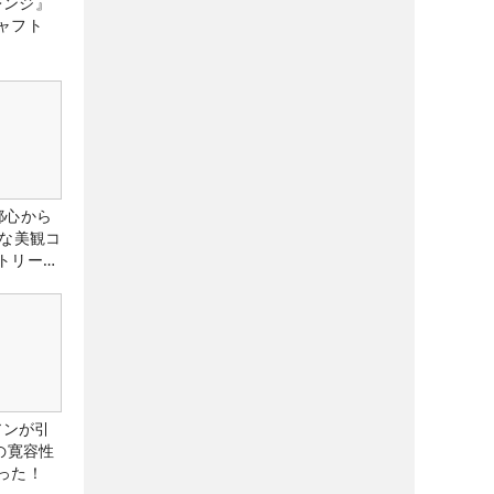
レンジ』
ャフト
都心から
トな美観コ
トリー俱
アンが引
の寛容性
った！