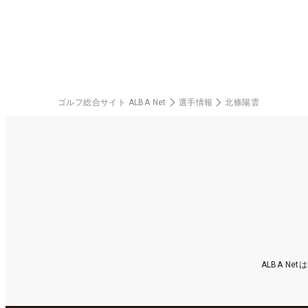
ゴルフ総合サイト ALBA Net
選手情報
北條陽雲
ALBA N