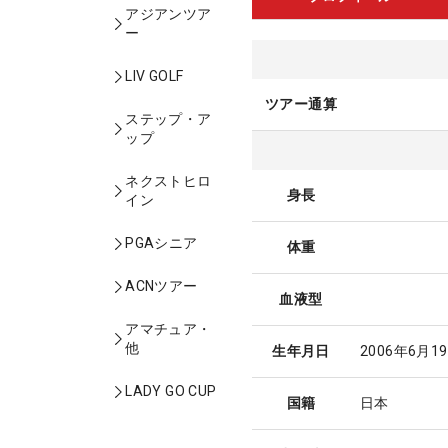
アジアンツア
ー
LIV GOLF
ツアー通算
ステップ・ア
ップ
ネクストヒロ
身長
イン
PGAシニア
体重
ACNツアー
血液型
アマチュア・
他
生年月日
2006年6月1
LADY GO CUP
国籍
日本