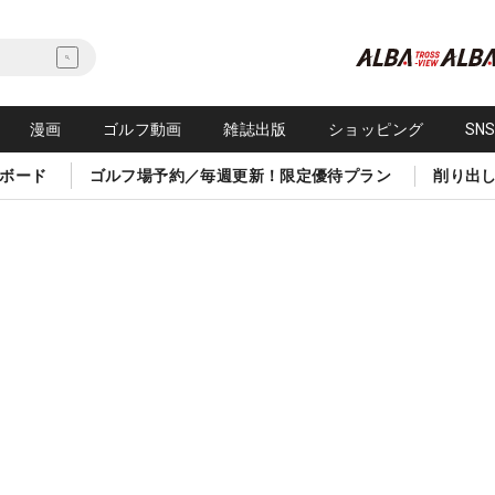
漫画
ゴルフ動画
雑誌出版
ショッピング
SN
ボード
ゴルフ場予約／毎週更新！限定優待プラン
削り出