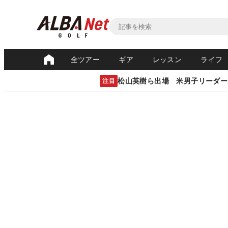
全ツアー
ギア
レッスン
ライフ
松山英樹ら出場 米男子リーダー
注目