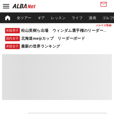
全ツアー
ギア
レッスン
ライフ
漫画
ゴルフ
メルマガ登録
松山英樹ら出場 ウィンダム選手権のリーダーボード
米国男子
北海道meijiカップ リーダーボード
国内女子
最新の世界ランキング
米国女子