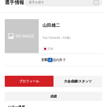
選手情報
山田雄二
Yuji Yamada
（54歳）
日本
主戦
国内男子
プロフィール
大会成績/スタッツ
成績