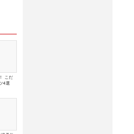
！ こだ
ツ4選