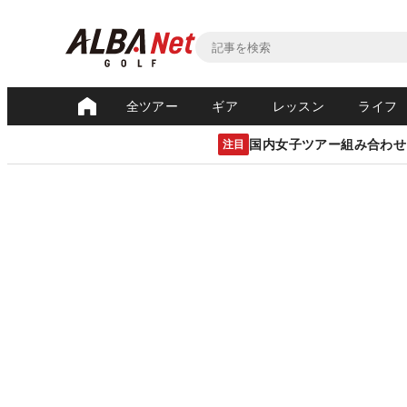
全ツアー
ギア
レッスン
ライフ
国内女子ツアー組み合わせ
注目