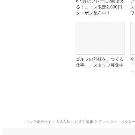
8-9月のプレーに2回使え
ア
る！コース限定2,000円
ス
クーポン配布中！
ワ
ゴルフの熱狂を、つくる
今
仕事。｜スタッフ募集中
「
ー
ゴルフ総合サイト ALBA Net
選手情報
アレックス・リグレ