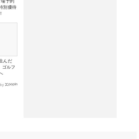
ルフ場予約
特別優待
！
生んだ
、ゴルフ
へ
by