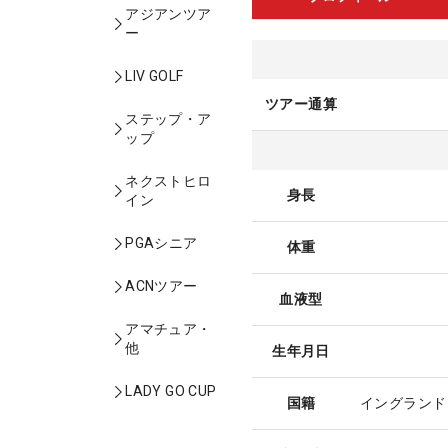
アジアンツア
ー
LIV GOLF
ツアー通算
ステップ・ア
ップ
ネクストヒロ
身長
イン
PGAシニア
体重
ACNツアー
血液型
アマチュア・
他
生年月日
LADY GO CUP
国籍
イングランド