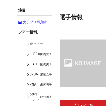
注目！
選手情報
女子プロ写真館
ツアー情報
全ツアー
JLPGA
国内女子
JGTO
国内男子
LPGA
米国女子
PGA
米国男子
DPワ
欧州男子
ールド
プロフィール