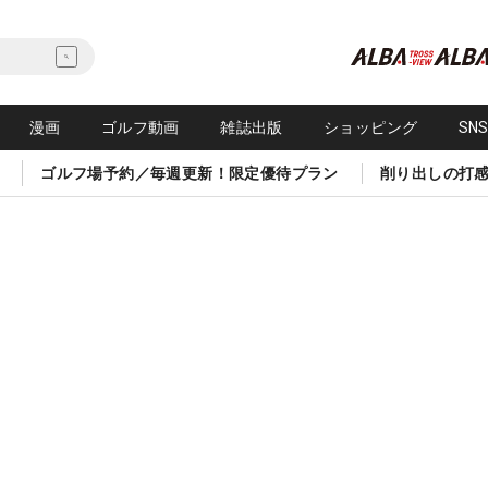
漫画
ゴルフ動画
雑誌出版
ショッピング
SN
ゴルフ場予約／毎週更新！限定優待プラン
削り出しの打