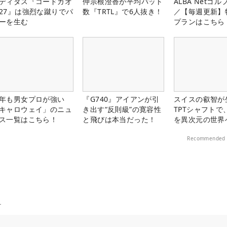
ディダス『コードカオ
仲宗根澄香が平均パット
ALBA Netゴ
27』は強烈な蹴りでパ
数『TRTL』で6人抜き！
／【毎週更新】
ーを生む
プランはこちら
年も男女プロが強い
『G740』アイアンが引
スイスの叡智が
キャロウェイ」のニュ
き出す“反則級”の寛容性
TPTシャフトで
ス一覧はこちら！
と飛びは本当だった！
を異次元の世界
Recommended 
ー