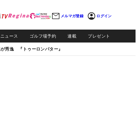
メルマガ登録
ログイン
Sニュース
ゴルフ場予約
連載
プレゼント
感が秀逸 『トゥーロンパター』