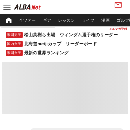
全ツアー
ギア
レッスン
ライフ
漫画
ゴルフ
メルマガ登録
松山英樹ら出場 ウィンダム選手権のリーダーボード
米国男子
北海道meijiカップ リーダーボード
国内女子
最新の世界ランキング
米国女子