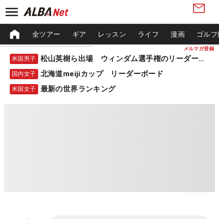
全ツアー
ギア
レッスン
ライフ
漫画
ゴルフ
メルマガ登録
松山英樹ら出場 ウィンダム選手権のリーダーボード
米国男子
北海道meijiカップ リーダーボード
国内女子
最新の世界ランキング
米国女子