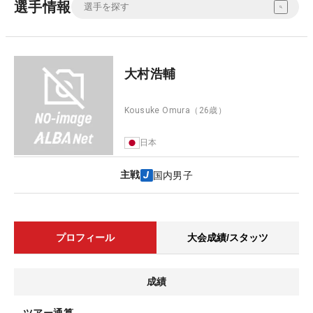
選手情報
大村浩輔
Kousuke Omura
（26歳）
日本
主戦
国内男子
プロフィール
大会成績/スタッツ
成績