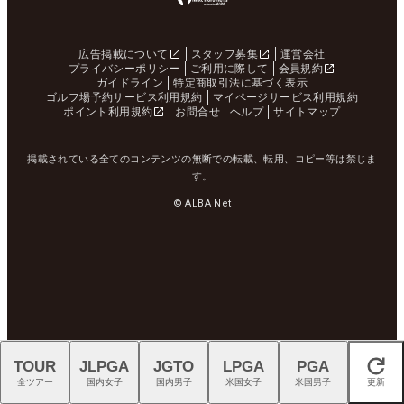
広告掲載について
スタッフ募集
運営会社
プライバシーポリシー
ご利用に際して
会員規約
ガイドライン
特定商取引法に基づく表示
ゴルフ場予約サービス利用規約
マイページサービス利用規約
ポイント利用規約
お問合せ
ヘルプ
サイトマップ
掲載されている全てのコンテンツの無断での転載、転用、コピー等は禁じま
す。
© ALBA Net
TOUR
JLPGA
JGTO
LPGA
PGA
閉じる
全ツアー
国内女子
国内男子
米国女子
米国男子
更新