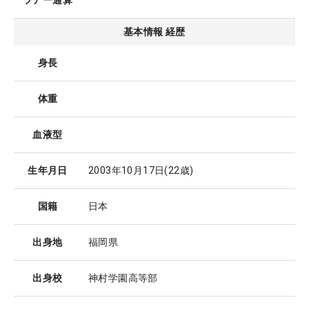
ツアー通算
基本情報 経歴
身長
体重
血液型
生年月日
2003年10月17日
(22歳)
国籍
日本
出身地
福岡県
出身校
神村学園高等部