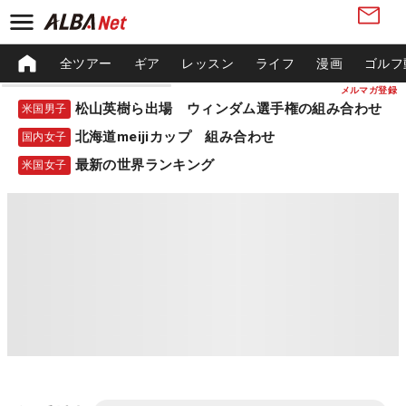
全ツアー
ギア
レッスン
ライフ
漫画
ゴルフ
メルマガ登録
松山英樹ら出場 ウィンダム選手権の組み合わせ
米国男子
北海道meijiカップ 組み合わせ
国内女子
最新の世界ランキング
米国女子