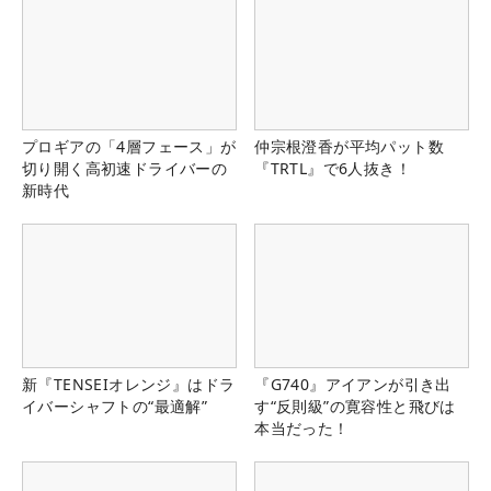
プロギアの「4層フェース」が
仲宗根澄香が平均パット数
切り開く高初速ドライバーの
『TRTL』で6人抜き！
新時代
新『TENSEIオレンジ』はドラ
『G740』アイアンが引き出
イバーシャフトの“最適解”
す“反則級”の寛容性と飛びは
本当だった！