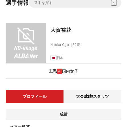
選手情報
大賀裕花
Hiroka Oga
（22歳）
日本
主戦
国内女子
プロフィール
大会成績/スタッツ
成績