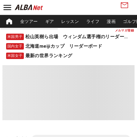
全ツアー
ギア
レッスン
ライフ
漫画
ゴルフ
メルマガ登録
松山英樹ら出場 ウィンダム選手権のリーダーボード
米国男子
北海道meijiカップ リーダーボード
国内女子
最新の世界ランキング
米国女子