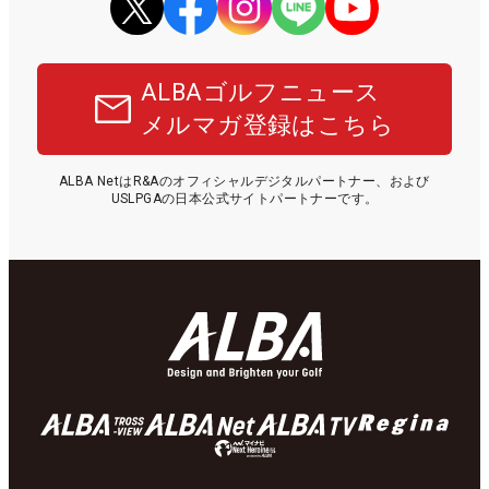
ALBAゴルフニュース
メルマガ登録はこちら
ALBA NetはR&Aのオフィシャルデジタルパートナー、および
USLPGAの日本公式サイトパートナーです。