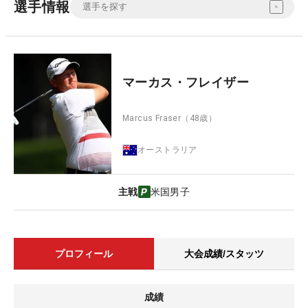
選手情報
マーカス・フレイザー
Marcus Fraser
（48歳）
オーストラリア
主戦
米国男子
プロフィール
大会成績/スタッツ
成績