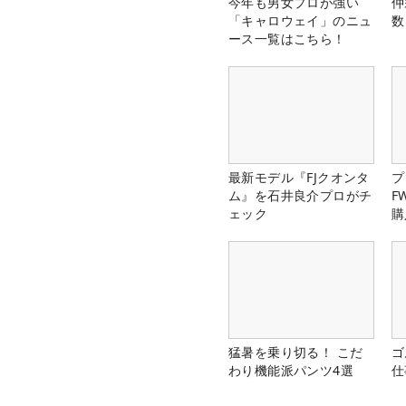
今年も男女プロが強い
仲
「キャロウェイ」のニュ
数
ース一覧はこちら！
最新モデル『FJクオンタ
プ
ム』を石井良介プロがチ
F
ェック
購
猛暑を乗り切る！ こだ
ゴ
わり機能派パンツ4選
仕