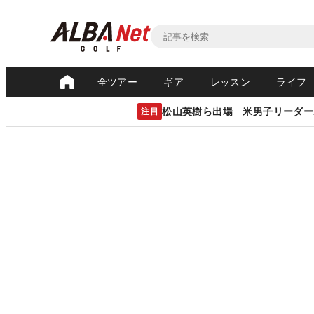
全ツアー
ギア
レッスン
ライフ
松山英樹ら出場 米男子リーダー
注目