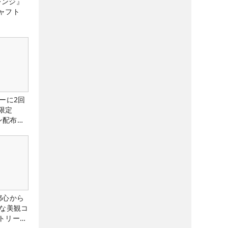
レンジ』
ャフト
ーに2回
限定
ン配布
都心から
トな美観コ
トリー俱