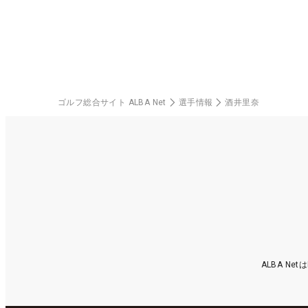
ゴルフ総合サイト ALBA Net
選手情報
酒井里奈
ALBA N