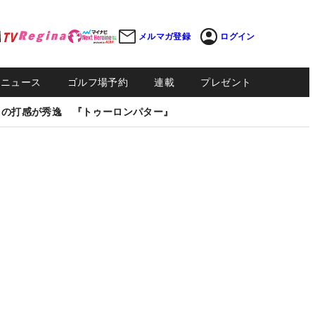
メルマガ登録
ログイン
Sニュース
ゴルフ場予約
連載
プレゼント
しの打感が秀逸 『トゥーロンパター』