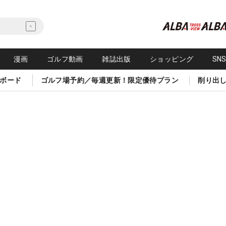
漫画
ゴルフ動画
雑誌出版
ショッピング
SN
ボード
ゴルフ場予約／毎週更新！限定優待プラン
削り出