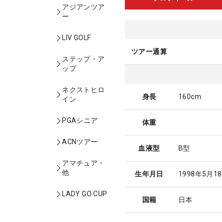
アジアンツア
ー
LIV GOLF
ツアー通算
ステップ・ア
ップ
ネクストヒロ
身長
160cm
イン
PGAシニア
体重
ACNツアー
血液型
B型
アマチュア・
他
生年月日
1998年5月1
LADY GO CUP
国籍
日本