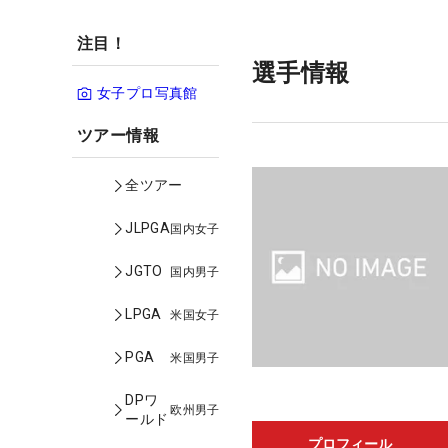
注目！
選手情報
女子プロ写真館
ツアー情報
全ツアー
JLPGA
国内女子
JGTO
国内男子
LPGA
米国女子
PGA
米国男子
DPワ
欧州男子
ールド
プロフィール