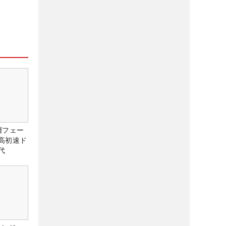
層フェー
高初速ド
代