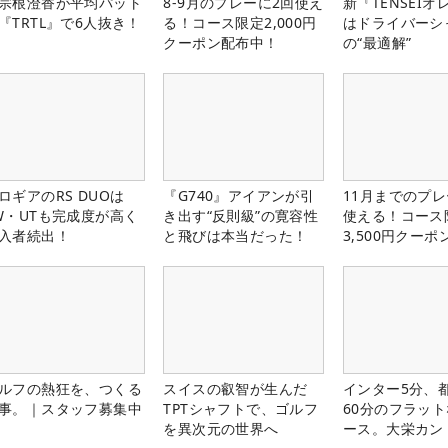
宗根澄香が平均パット
8-9月のプレーに2回使え
新『TENSEIオ
『TRTL』で6人抜き！
る！コース限定2,000円
はドライバーシ
クーポン配布中！
の“最適解”
ロギアのRS DUOは
『G740』アイアンが引
11月までのプレ
W・UTも完成度が高く
き出す“反則級”の寛容性
使える！コース
入者続出！
と飛びは本当だった！
3,500円クーポ
中！
ルフの熱狂を、つくる
スイスの叡智が生んだ
インター5分、
事。｜スタッフ募集中
TPTシャフトで、ゴルフ
60分のフラッ
を異次元の世界へ
ース。大栄カン