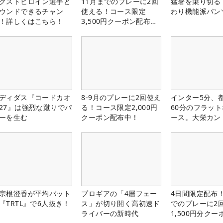
クストヒロイン選手と
11月までのプレーに2回
猛暑を乗り切る
ウンドできるチャン
使える！コース限定
わり機能派パン
！詳しくはこちら！
3,500円クーポン配布
中！
ディダス『コードカオ
8-9月のプレーに2回使え
インター5分、
27』は強烈な蹴りでパ
る！コース限定2,000円
60分のフラッ
ーを生む
クーポン配布中！
ース。大栄カン
楽部（千葉県）
宗根澄香が平均パット
プロギアの「4層フェー
4日間限定配布！
『TRTL』で6人抜き！
ス」が切り開く高初速ド
でのプレーに2
ライバーの新時代
1,500円分ク