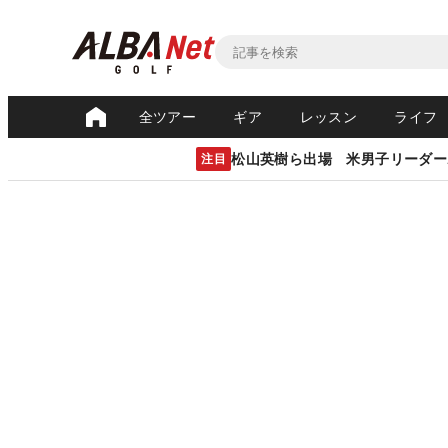
全ツアー
ギア
レッスン
ライフ
松山英樹ら出場 米男子リーダー
注目