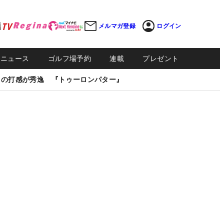
メルマガ登録
ログイン
Sニュース
ゴルフ場予約
連載
プレゼント
しの打感が秀逸 『トゥーロンパター』