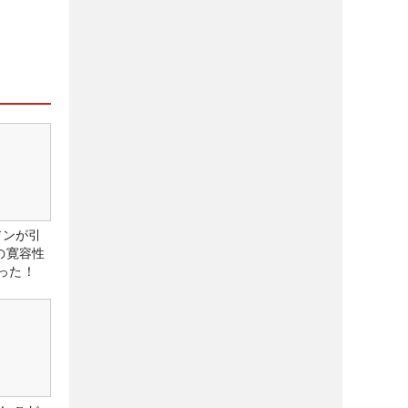
アンが引
の寛容性
った！