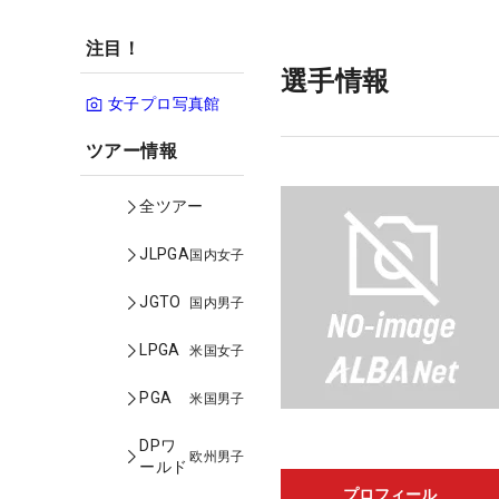
注目！
選手情報
女子プロ写真館
ツアー情報
全ツアー
JLPGA
国内女子
JGTO
国内男子
LPGA
米国女子
PGA
米国男子
DPワ
欧州男子
ールド
プロフィール