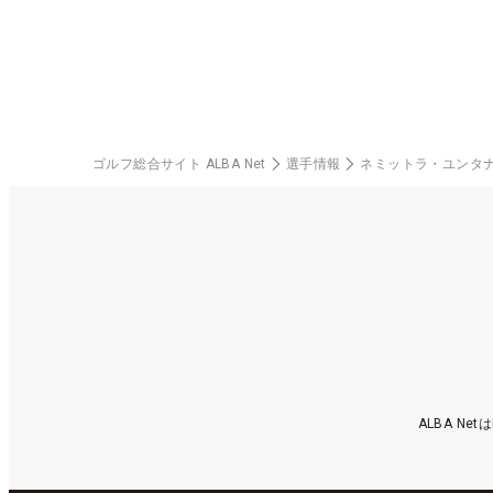
ゴルフ総合サイト ALBA Net
選手情報
ネミットラ・ユンタ
ALBA N