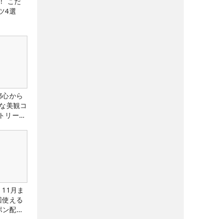
！ こだ
ツ4選
都心から
トな美観コ
トリー俱
11月ま
回使える
ーポン配布