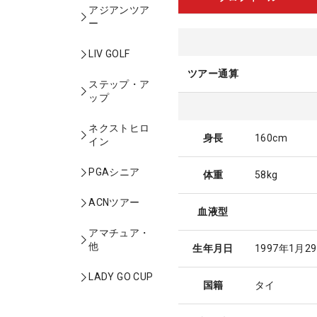
アジアンツア
ー
LIV GOLF
ツアー通算
ステップ・ア
ップ
ネクストヒロ
身長
160cm
イン
PGAシニア
体重
58kg
ACNツアー
血液型
アマチュア・
他
生年月日
1997年1月2
LADY GO CUP
国籍
タイ