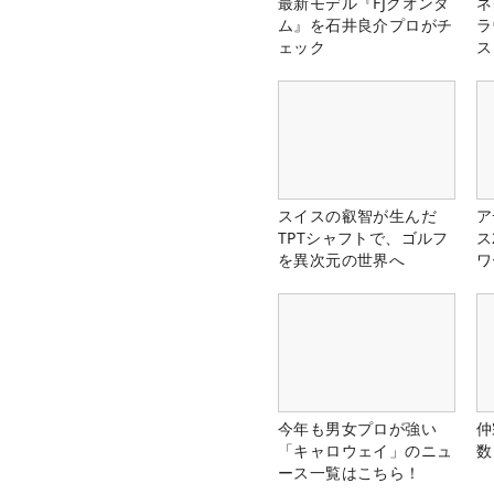
最新モデル『FJクオンタ
ネ
ム』を石井良介プロがチ
ラ
ェック
ス
スイスの叡智が生んだ
ア
TPTシャフトで、ゴルフ
ス
を異次元の世界へ
ワ
今年も男女プロが強い
仲
「キャロウェイ」のニュ
数
ース一覧はこちら！