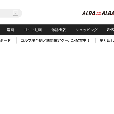
漫画
ゴルフ動画
雑誌出版
ショッピング
SN
ボード
ゴルフ場予約／期間限定クーポン配布中！
削り出