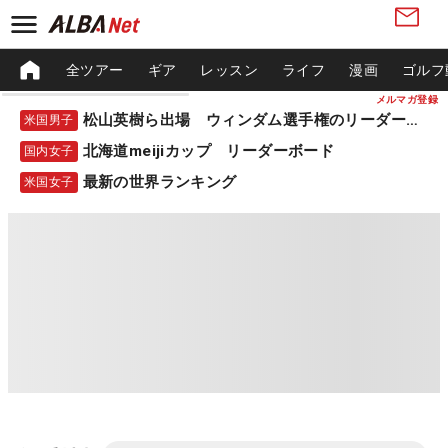
全ツアー
ギア
レッスン
ライフ
漫画
ゴルフ
メルマガ登録
松山英樹ら出場 ウィンダム選手権のリーダーボード
米国男子
北海道meijiカップ リーダーボード
国内女子
最新の世界ランキング
米国女子