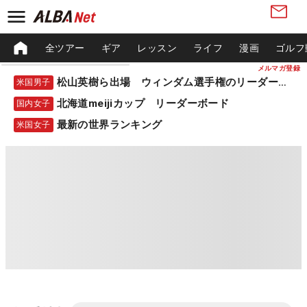
全ツアー
ギア
レッスン
ライフ
漫画
ゴルフ
メルマガ登録
松山英樹ら出場 ウィンダム選手権のリーダーボード
米国男子
北海道meijiカップ リーダーボード
国内女子
最新の世界ランキング
米国女子