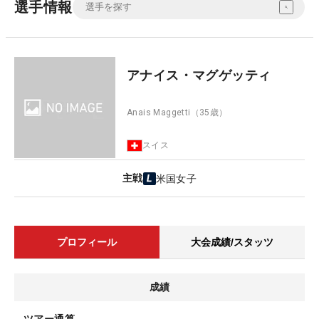
選手情報
アナイス・マグゲッティ
Anais Maggetti
（35歳）
スイス
主戦
米国女子
プロフィール
大会成績/スタッツ
成績