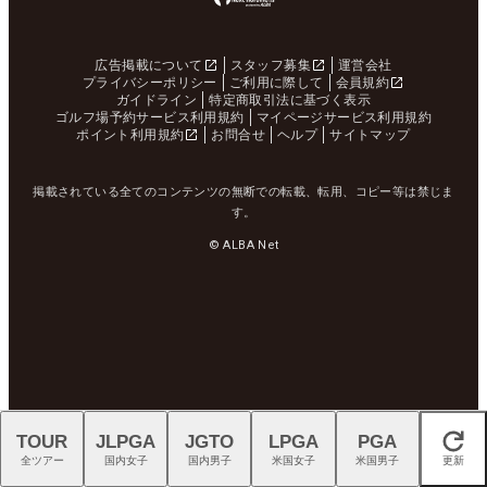
広告掲載について
スタッフ募集
運営会社
プライバシーポリシー
ご利用に際して
会員規約
ガイドライン
特定商取引法に基づく表示
ゴルフ場予約サービス利用規約
マイページサービス利用規約
ポイント利用規約
お問合せ
ヘルプ
サイトマップ
掲載されている全てのコンテンツの無断での転載、転用、コピー等は禁じま
す。
© ALBA Net
TOUR
JLPGA
JGTO
LPGA
PGA
閉じる
全ツアー
国内女子
国内男子
米国女子
米国男子
更新