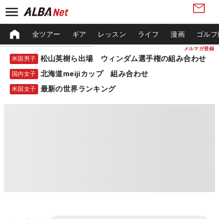
全ツアー
ギア
レッスン
ライフ
漫画
ゴルフ
メルマガ登録
松山英樹ら出場 ウィンダム選手権の組み合わせ
米国男子
北海道meijiカップ 組み合わせ
国内女子
最新の世界ランキング
米国女子