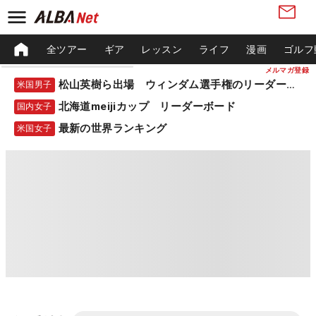
全ツアー
ギア
レッスン
ライフ
漫画
ゴルフ
メルマガ登録
松山英樹ら出場 ウィンダム選手権のリーダーボード
米国男子
北海道meijiカップ リーダーボード
国内女子
最新の世界ランキング
米国女子