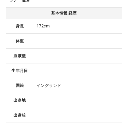
ツアー通算
基本情報 経歴
身長
172cm
体重
血液型
生年月日
国籍
イングランド
出身地
出身校