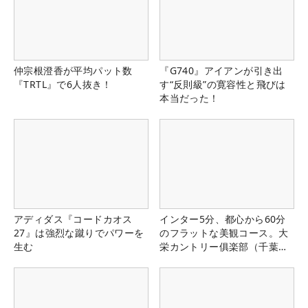
仲宗根澄香が平均パット数
『G740』アイアンが引き出
『TRTL』で6人抜き！
す“反則級”の寛容性と飛びは
本当だった！
アディダス『コードカオス
インター5分、都心から60分
27』は強烈な蹴りでパワーを
のフラットな美観コース。大
生む
栄カントリー俱楽部（千葉
県）