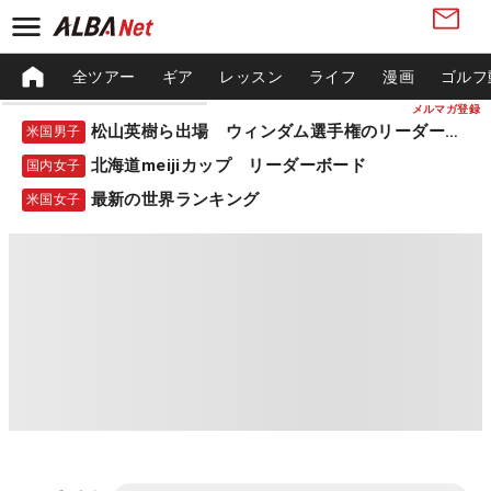
全ツアー
ギア
レッスン
ライフ
漫画
ゴルフ
メルマガ登録
松山英樹ら出場 ウィンダム選手権のリーダーボード
米国男子
北海道meijiカップ リーダーボード
国内女子
最新の世界ランキング
米国女子