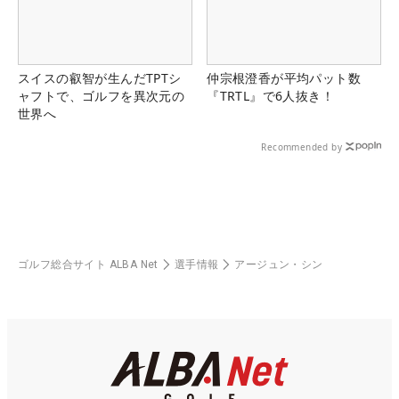
スイスの叡智が生んだTPTシ
仲宗根澄香が平均パット数
ャフトで、ゴルフを異次元の
『TRTL』で6人抜き！
世界へ
Recommended by
ゴルフ総合サイト ALBA Net
選手情報
アージュン・シン