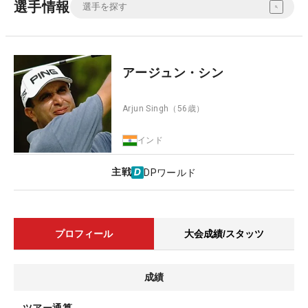
選手情報
アージュン・シン
Arjun Singh
（56歳）
インド
主戦
DPワールド
プロフィール
大会成績/スタッツ
成績