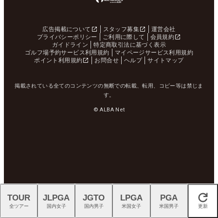
広告掲載について
スタッフ募集
運営会社
プライバシーポリシー
ご利用に際して
会員規約
ガイドライン
特定商取引法に基づく表示
ゴルフ場予約サービス利用規約
マイページサービス利用規約
ポイント利用規約
お問合せ
ヘルプ
サイトマップ
掲載されている全てのコンテンツの無断での転載、転用、コピー等は禁じま
す。
© ALBA Net
TOUR
JLPGA
JGTO
LPGA
PGA
閉じる
全ツアー
国内女子
国内男子
米国女子
米国男子
更新