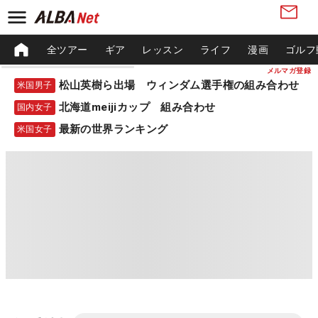
全ツアー
ギア
レッスン
ライフ
漫画
ゴルフ
メルマガ登録
松山英樹ら出場 ウィンダム選手権の組み合わせ
米国男子
北海道meijiカップ 組み合わせ
国内女子
最新の世界ランキング
米国女子