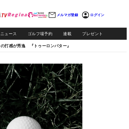
メルマガ登録
ログイン
Sニュース
ゴルフ場予約
連載
プレゼント
しの打感が秀逸 『トゥーロンパター』