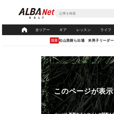
全ツアー
ギア
レッスン
ライフ
松山英樹ら出場 米男子リーダー
注目
このページが表示