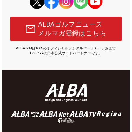
ALBAゴルフニュース
メルマガ登録はこちら
ALBA NetはR&Aのオフィシャルデジタルパートナー、および
USLPGAの日本公式サイトパートナーです。