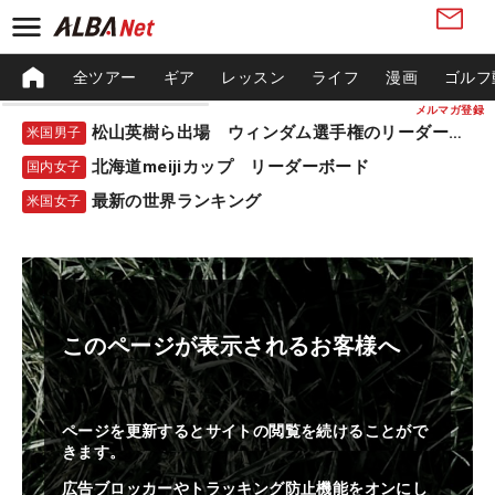
全ツアー
ギア
レッスン
ライフ
漫画
ゴルフ
メルマガ登録
松山英樹ら出場 ウィンダム選手権のリーダーボード
米国男子
北海道meijiカップ リーダーボード
国内女子
最新の世界ランキング
米国女子
このページが表示されるお客様へ
ページを更新するとサイトの閲覧を続けることがで
きます。
広告ブロッカーやトラッキング防止機能をオンにし