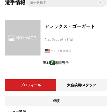
選手情報
アレックス・ゴーガート
Alex Gaugert
（34歳）
アメリカ合衆国
主戦
米国男子
プロフィール
大会成績/スタッツ
成績