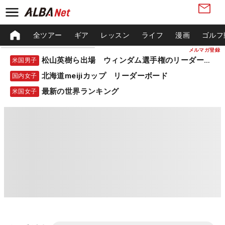
全ツアー
ギア
レッスン
ライフ
漫画
ゴルフ
メルマガ登録
松山英樹ら出場 ウィンダム選手権のリーダーボード
米国男子
北海道meijiカップ リーダーボード
国内女子
最新の世界ランキング
米国女子