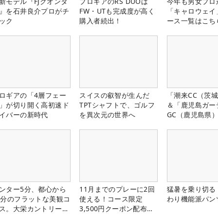
新モデル『FJクオンタ
プロギアのRS DUOは
今年も男女プロ
』を石井良介プロがチ
FW・UTも完成度が高く
「キャロウェイ
ック
購入者続出！
ース一覧はこち
ロギアの「4層フェー
スイスの叡智が生んだ
「潮来CC（茨
」が切り開く高初速ド
TPTシャフトで、ゴルフ
＆「鹿児島ガー
イバーの新時代
を異次元の世界へ
GC（鹿児島県
料プレー券が当
ンター5分、都心から
11月までのプレーに2回
猛暑を乗り切る
0分のフラットな美観コ
使える！コース限定
わり機能派パン
ス。大栄カントリー俱
3,500円クーポン配布