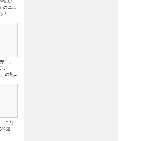
が強い
」のニュ
ら！
城県）」
デン
）」の無
たる！！
！ こだ
ツ4選