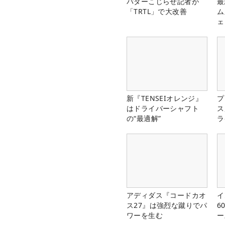
パターこじらせ記者が
最
「TRTL」で大改善
ム
ェ
新『TENSEIオレンジ』
プ
はドライバーシャフト
ス
の“最適解”
ラ
アディダス『コードカオ
イ
ス27』は強烈な蹴りでパ
6
ワーを生む
ー