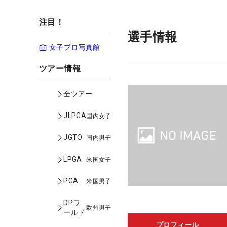
注目！
選手情報
女子プロ写真館
ツアー情報
全ツアー
JLPGA
国内女子
JGTO
国内男子
LPGA
米国女子
PGA
米国男子
DPワ
欧州男子
ールド
プロフィール