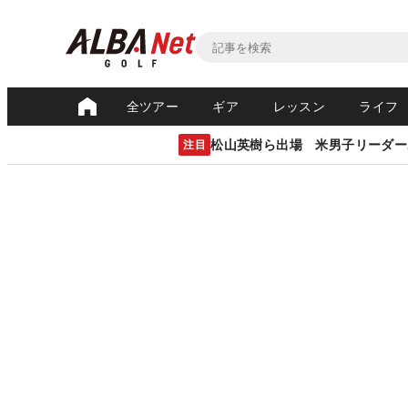
全ツアー
ギア
レッスン
ライフ
松山英樹ら出場 米男子リーダー
注目