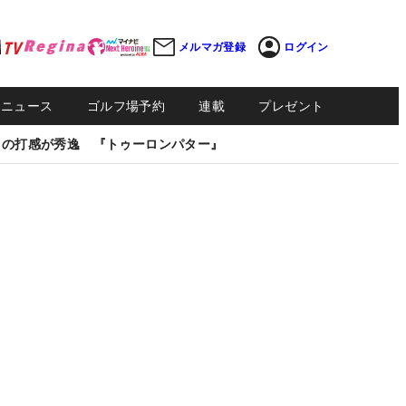
メルマガ登録
ログイン
Sニュース
ゴルフ場予約
連載
プレゼント
しの打感が秀逸 『トゥーロンパター』