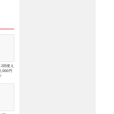
に2回使え
,000円
！