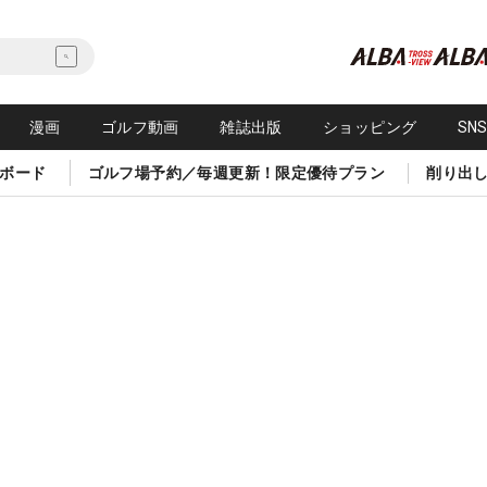
漫画
ゴルフ動画
雑誌出版
ショッピング
SN
ボード
ゴルフ場予約／毎週更新！限定優待プラン
削り出