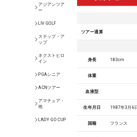
アジアンツア
ー
LIV GOLF
ツアー通算
ステップ・ア
ップ
ネクストヒロ
身長
183cm
イン
PGAシニア
体重
ACNツアー
血液型
アマチュア・
他
生年月日
1987年3月6
LADY GO CUP
国籍
フランス