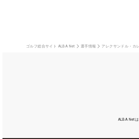
楽
ゴルフ総合サイト ALBA Net
選手情報
アレクサンドル・カ
ALBA N