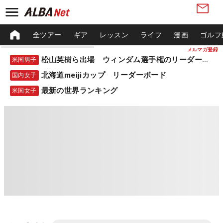
全ツアー
ギア
レッスン
ライフ
漫画
ゴルフ
メルマガ登録
松山英樹ら出場 ウィンダム選手権のリーダーボード
米国男子
北海道meijiカップ リーダーボード
国内女子
最新の世界ランキング
米国女子