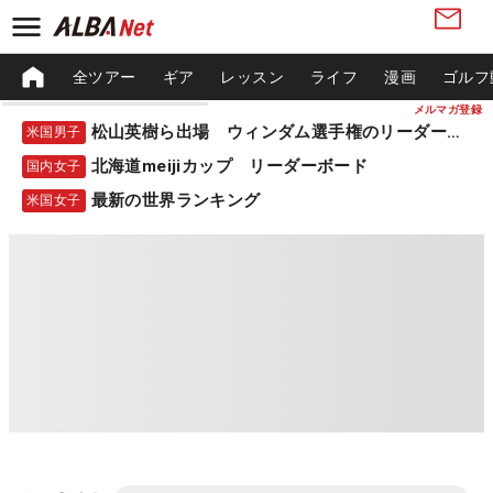
全ツアー
ギア
レッスン
ライフ
漫画
ゴルフ
メルマガ登録
松山英樹ら出場 ウィンダム選手権のリーダーボード
米国男子
北海道meijiカップ リーダーボード
国内女子
最新の世界ランキング
米国女子