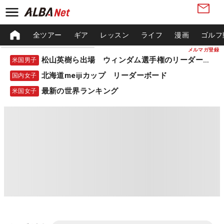
全ツアー
ギア
レッスン
ライフ
漫画
ゴルフ
メルマガ登録
松山英樹ら出場 ウィンダム選手権のリーダーボード
米国男子
北海道meijiカップ リーダーボード
国内女子
最新の世界ランキング
米国女子