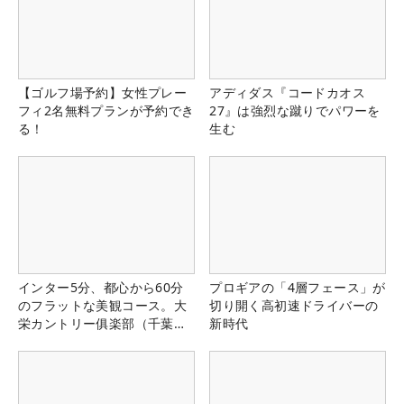
【ゴルフ場予約】女性プレー
アディダス『コードカオス
フィ2名無料プランが予約でき
27』は強烈な蹴りでパワーを
る！
生む
インター5分、都心から60分
プロギアの「4層フェース」が
のフラットな美観コース。大
切り開く高初速ドライバーの
栄カントリー俱楽部（千葉
新時代
県）