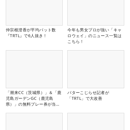
仲宗根澄香が平均パット数
今年も男女プロが強い「キャ
『TRTL』で6人抜き！
ロウェイ」のニュース一覧は
こちら！
「潮来CC（茨城県）」＆「鹿
パターこじらせ記者が
児島ガーデンGC（鹿児島
「TRTL」で大改善
県）」の無料プレー券が当た
る！！