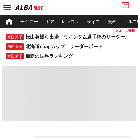
全ツアー
ギア
レッスン
ライフ
漫画
ゴルフ
メルマガ登録
松山英樹ら出場 ウィンダム選手権のリーダーボード
米国男子
北海道meijiカップ リーダーボード
国内女子
最新の世界ランキング
米国女子