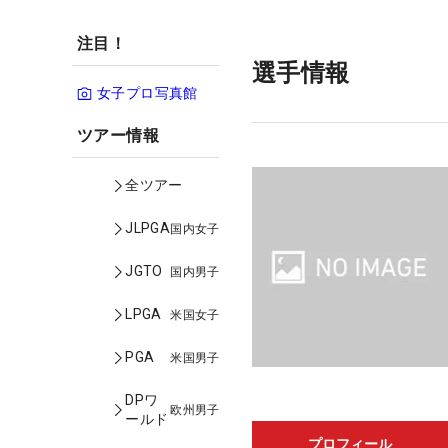
注目！
選手情報
女子プロ写真館
ツアー情報
全ツアー
JLPGA
国内女子
JGTO
国内男子
LPGA
米国女子
PGA
米国男子
DPワ
欧州男子
ールド
プロフィール