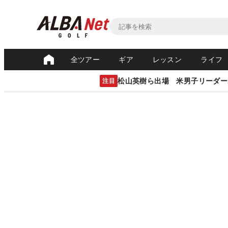
全ツアー
ギア
レッスン
ライフ
松山英樹ら出場 米男子リーダー
注目