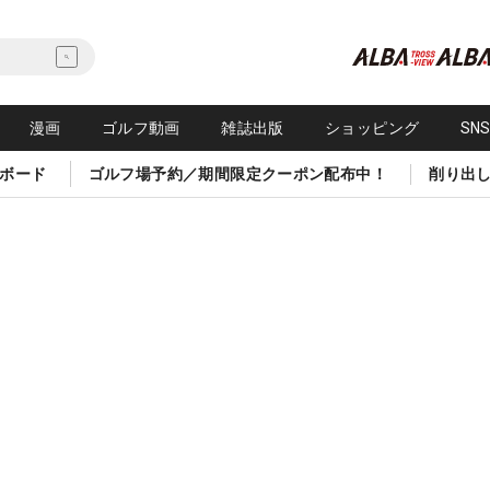
漫画
ゴルフ動画
雑誌出版
ショッピング
SN
ボード
ゴルフ場予約／期間限定クーポン配布中！
削り出