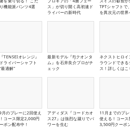
暑を乗り切る！ こだ
プロギアの「4層フェー
スイスの叡智が
り機能派パンツ4選
ス」が切り開く高初速ド
TPTシャフトで
ライバーの新時代
を異次元の世界
『TENSEIオレンジ』
最新モデル『FJクオンタ
ネクストヒロイ
ドライバーシャフト
ム』を石井良介プロがチ
ラウンドできる
“最適解”
ェック
ス！詳しくはこ
-9月のプレーに2回使え
アディダス『コードカオ
11月までのプレ
！コース限定2,000円
ス27』は強烈な蹴りでパ
使える！コース
ーポン配布中！
ワーを生む
3,500円クーポ