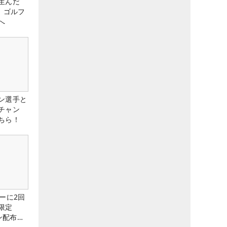
生んだ
、ゴルフ
へ
ン選手と
チャン
ちら！
ーに2回
限定
ン配布