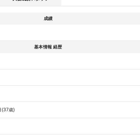
成績
基本情報 経歴
日
(37歳)