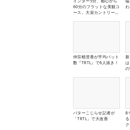
インター5分、都心から
猛
60分のフラットな美観コ
わ
ース。大栄カントリー俱
楽部（千葉県）
仲宗根澄香が平均パット
新
数『TRTL』で6人抜き！
は
の
パターこじらせ記者が
8
「TRTL」で大改善
る
ク