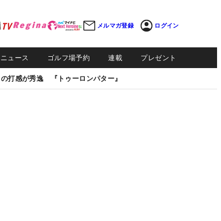
メルマガ登録
ログイン
Sニュース
ゴルフ場予約
連載
プレゼント
しの打感が秀逸 『トゥーロンパター』