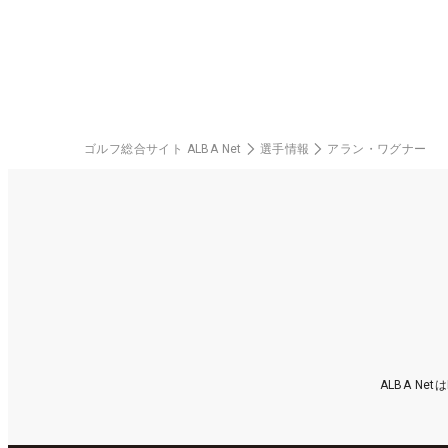
ゴルフ総合サイト ALBA Net
選手情報
アラン・ワグナー
ALBA N