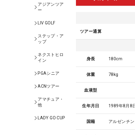
アジアンツア
ー
LIV GOLF
ツアー通算
ステップ・ア
ップ
ネクストヒロ
身長
180cm
イン
PGAシニア
体重
78kg
ACNツアー
血液型
アマチュア・
他
生年月日
1989年8月8
LADY GO CUP
国籍
アルゼンチン