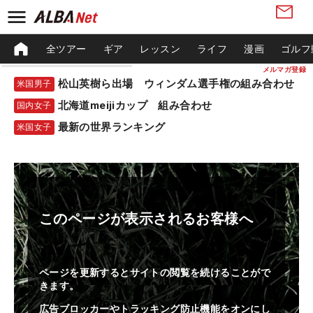
全ツアー
ギア
レッスン
ライフ
漫画
ゴルフ
メルマガ登録
松山英樹ら出場 ウィンダム選手権の組み合わせ
米国男子
北海道meijiカップ 組み合わせ
国内女子
最新の世界ランキング
米国女子
このページが表示されるお客様へ
ページを更新するとサイトの閲覧を続けることがで
きます。
広告ブロッカーやトラッキング防止機能をオンにし