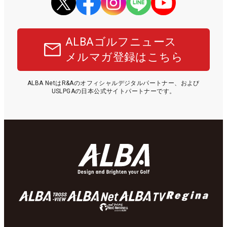
ALBAゴルフニュース
メルマガ登録はこちら
ALBA NetはR&Aのオフィシャルデジタルパートナー、および
USLPGAの日本公式サイトパートナーです。