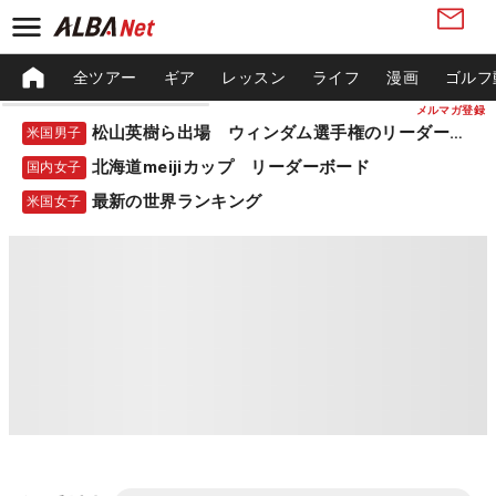
全ツアー
ギア
レッスン
ライフ
漫画
ゴルフ
メルマガ登録
松山英樹ら出場 ウィンダム選手権のリーダーボード
米国男子
北海道meijiカップ リーダーボード
国内女子
最新の世界ランキング
米国女子