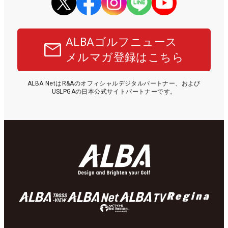
ALBAゴルフニュース
メルマガ登録はこちら
ALBA NetはR&Aのオフィシャルデジタルパートナー、および
USLPGAの日本公式サイトパートナーです。