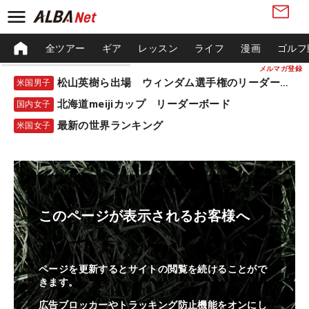
全ツアー
ギア
レッスン
ライフ
漫画
ゴルフ
メルマガ登録
松山英樹ら出場 ウィンダム選手権のリーダーボード
米国男子
北海道meijiカップ リーダーボード
国内女子
最新の世界ランキング
米国女子
このページが表示されるお客様へ
ページを更新するとサイトの閲覧を続けることがで
きます。
広告ブロッカーやトラッキング防止機能をオンにし