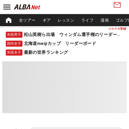
全ツアー
ギア
レッスン
ライフ
漫画
ゴルフ
メルマガ登録
松山英樹ら出場 ウィンダム選手権のリーダーボード
米国男子
北海道meijiカップ リーダーボード
国内女子
最新の世界ランキング
米国女子