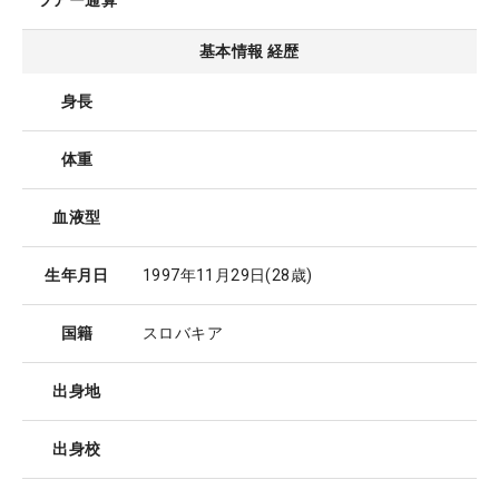
ツアー通算
基本情報 経歴
身長
体重
血液型
生年月日
1997年11月29日
(28歳)
国籍
スロバキア
出身地
出身校