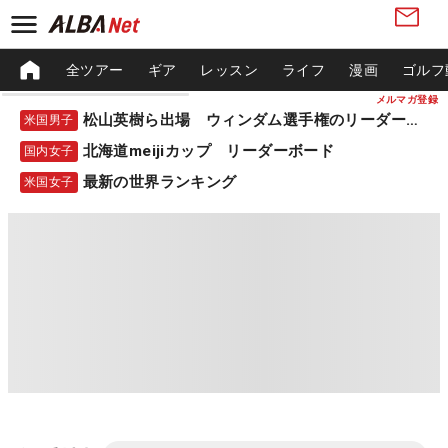
全ツアー
ギア
レッスン
ライフ
漫画
ゴルフ
メルマガ登録
松山英樹ら出場 ウィンダム選手権のリーダーボード
米国男子
北海道meijiカップ リーダーボード
国内女子
最新の世界ランキング
米国女子