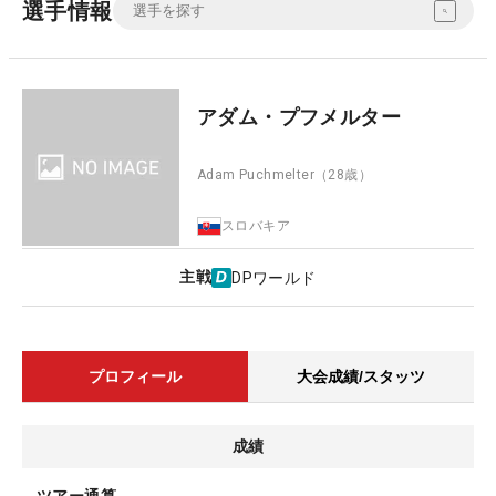
選手情報
アダム・プフメルター
Adam Puchmelter
（28歳）
スロバキア
主戦
DPワールド
プロフィール
大会成績/スタッツ
成績