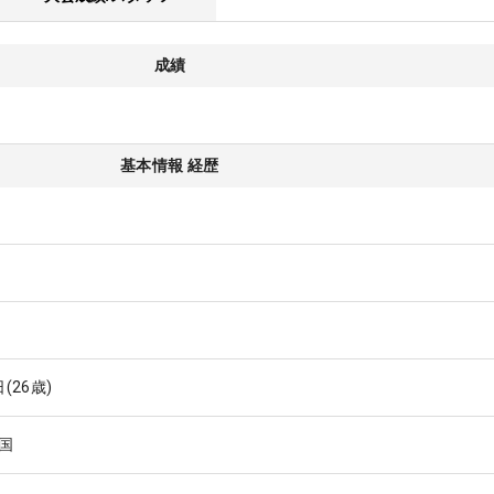
成績
基本情報 経歴
日
(26歳)
国