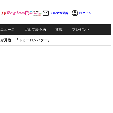
メルマガ登録
ログイン
Sニュース
ゴルフ場予約
連載
プレゼント
感が秀逸 『トゥーロンパター』