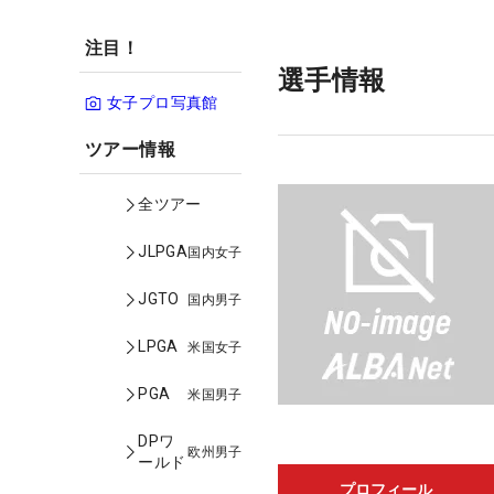
注目！
選手情報
女子プロ写真館
ツアー情報
全ツアー
JLPGA
国内女子
JGTO
国内男子
LPGA
米国女子
PGA
米国男子
DPワ
欧州男子
ールド
プロフィール