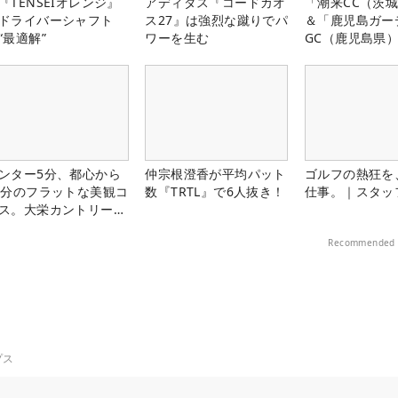
『TENSEIオレンジ』
アディダス『コードカオ
「潮来CC（茨
ドライバーシャフト
ス27』は強烈な蹴りでパ
＆「鹿児島ガー
“最適解”
ワーを生む
GC（鹿児島県
料プレー券が当
ンター5分、都心から
仲宗根澄香が平均パット
ゴルフの熱狂を
0分のフラットな美観コ
数『TRTL』で6人抜き！
仕事。｜スタッ
ス。大栄カントリー俱
部（千葉県）
Recommended 
プス