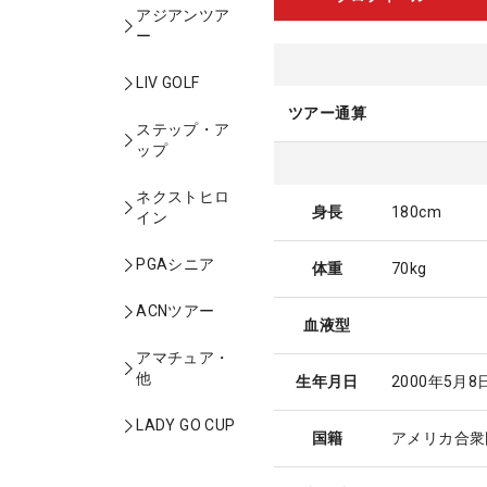
アジアンツア
ー
LIV GOLF
ツアー通算
ステップ・ア
ップ
ネクストヒロ
身長
180cm
イン
PGAシニア
体重
70kg
ACNツアー
血液型
アマチュア・
他
生年月日
2000年5月8
LADY GO CUP
国籍
アメリカ合衆