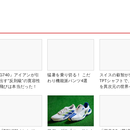
G740』アイアンが引
猛暑を乗り切る！ こだ
スイスの叡智が
出す“反則級”の寛容性
わり機能派パンツ4選
TPTシャフトで
飛びは本当だった！
を異次元の世界