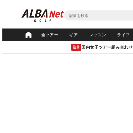
全ツアー
ギア
レッスン
ライフ
国内女子ツアー組み合わせ
注目