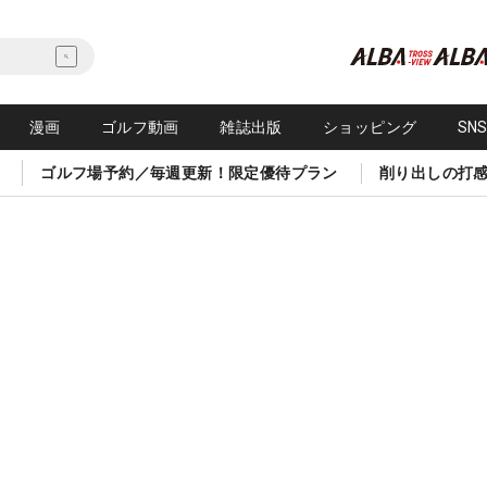
漫画
ゴルフ動画
雑誌出版
ショッピング
SN
ゴルフ場予約／毎週更新！限定優待プラン
削り出しの打