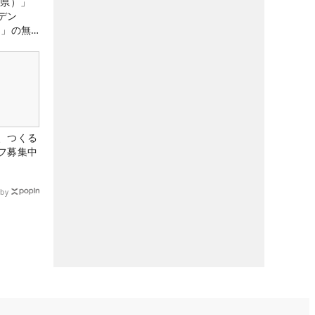
城県）」
デン
）」の無
たる！！
、つくる
フ募集中
by