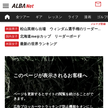
全ツアー
ギア
レッスン
ライフ
漫画
ゴルフ
メルマガ登録
松山英樹ら出場 ウィンダム選手権のリーダーボード
米国男子
北海道meijiカップ リーダーボード
国内女子
最新の世界ランキング
米国女子
このページが表示されるお客様へ
ページを更新するとサイトの閲覧を続けることがで
きます。
広告ブロッカーやトラッキング防止機能をオンにし