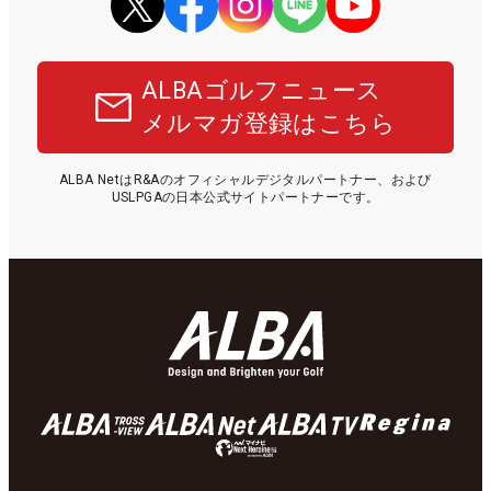
ALBAゴルフニュース
メルマガ登録はこちら
ALBA NetはR&Aのオフィシャルデジタルパートナー、および
USLPGAの日本公式サイトパートナーです。