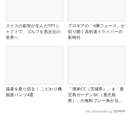
スイスの叡智が生んだTPTシ
プロギアの「4層フェース」が
ャフトで、ゴルフを異次元の
切り開く高初速ドライバーの
世界へ
新時代
猛暑を乗り切る！ こだわり機
「潮来CC（茨城県）」＆「鹿
能派パンツ4選
児島ガーデンGC（鹿児島
県）」の無料プレー券が当た
る！！
Recommended by