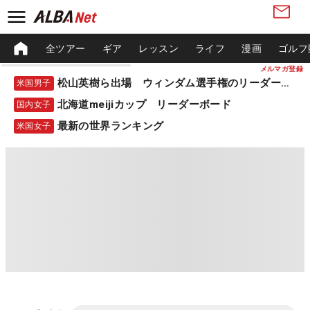
全ツアー
ギア
レッスン
ライフ
漫画
ゴルフ
メルマガ登録
松山英樹ら出場 ウィンダム選手権のリーダーボード
米国男子
北海道meijiカップ リーダーボード
国内女子
最新の世界ランキング
米国女子