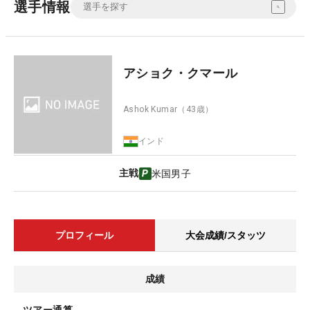
選手情報
アショク・クマール
Ashok Kumar
（43歳）
インド
主戦
米国男子
プロフィール
大会成績/スタッツ
成績