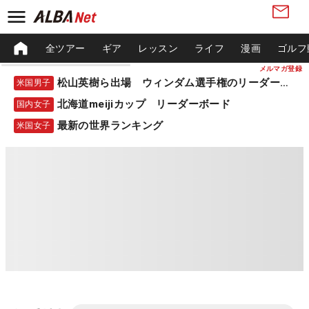
全ツアー
ギア
レッスン
ライフ
漫画
ゴルフ
メルマガ登録
松山英樹ら出場 ウィンダム選手権のリーダーボード
米国男子
北海道meijiカップ リーダーボード
国内女子
最新の世界ランキング
米国女子