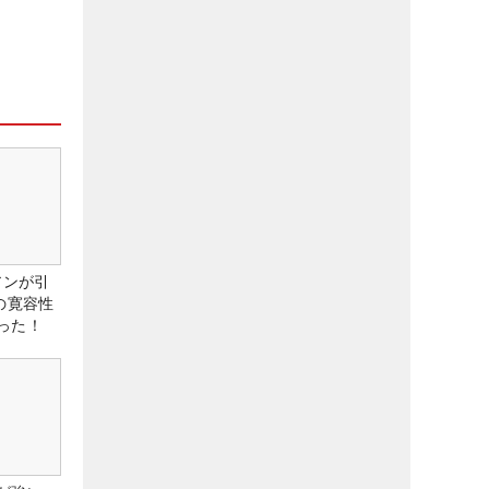
アンが引
の寛容性
った！