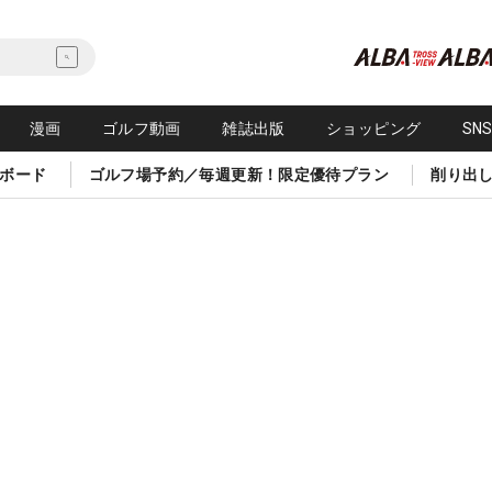
漫画
ゴルフ動画
雑誌出版
ショッピング
SN
ボード
ゴルフ場予約／毎週更新！限定優待プラン
削り出