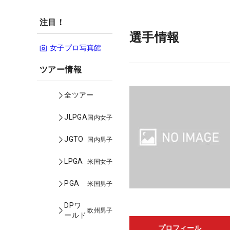
注目！
選手情報
女子プロ写真館
ツアー情報
全ツアー
JLPGA
国内女子
JGTO
国内男子
LPGA
米国女子
PGA
米国男子
DPワ
欧州男子
ールド
プロフィール