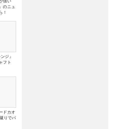
が強い
」のニュ
ら！
レンジ』
ャフト
ードカオ
な蹴りでパ