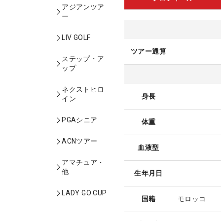
アジアンツア
ー
LIV GOLF
ツアー通算
ステップ・ア
ップ
ネクストヒロ
身長
イン
PGAシニア
体重
ACNツアー
血液型
アマチュア・
他
生年月日
LADY GO CUP
国籍
モロッコ