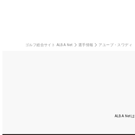
ゴルフ総合サイト ALBA Net
選手情報
アユーブ・スワディ
ALBA N