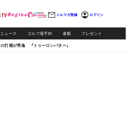
メルマガ登録
ログイン
Sニュース
ゴルフ場予約
連載
プレゼント
しの打感が秀逸 『トゥーロンパター』