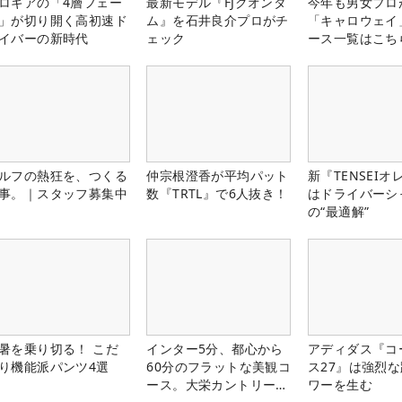
ロギアの「4層フェー
最新モデル『FJクオンタ
今年も男女プロ
」が切り開く高初速ド
ム』を石井良介プロがチ
「キャロウェイ
イバーの新時代
ェック
ース一覧はこち
ルフの熱狂を、つくる
仲宗根澄香が平均パット
新『TENSEIオ
事。｜スタッフ募集中
数『TRTL』で6人抜き！
はドライバーシ
の“最適解”
暑を乗り切る！ こだ
インター5分、都心から
アディダス『コ
り機能派パンツ4選
60分のフラットな美観コ
ス27』は強烈
ース。大栄カントリー俱
ワーを生む