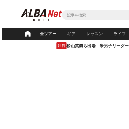
全ツアー
ギア
レッスン
ライフ
松山英樹ら出場 米男子リーダー
注目