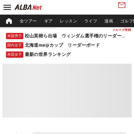
全ツアー
ギア
レッスン
ライフ
漫画
ゴルフ
メルマガ登録
松山英樹ら出場 ウィンダム選手権のリーダーボード
米国男子
北海道meijiカップ リーダーボード
国内女子
最新の世界ランキング
米国女子