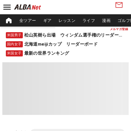
全ツアー
ギア
レッスン
ライフ
漫画
ゴルフ
メルマガ登録
松山英樹ら出場 ウィンダム選手権のリーダーボード
米国男子
北海道meijiカップ リーダーボード
国内女子
最新の世界ランキング
米国女子