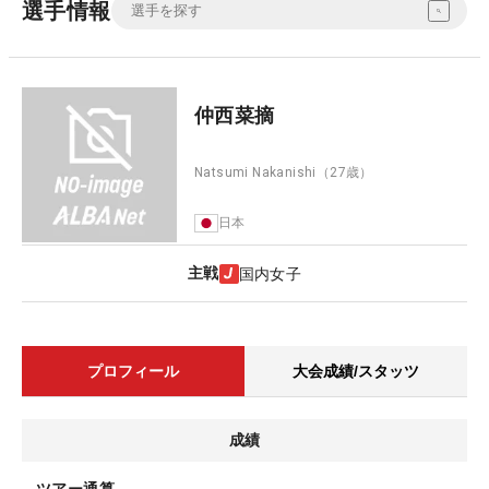
選手情報
仲西菜摘
Natsumi Nakanishi
（27歳）
日本
主戦
国内女子
プロフィール
大会成績/スタッツ
成績