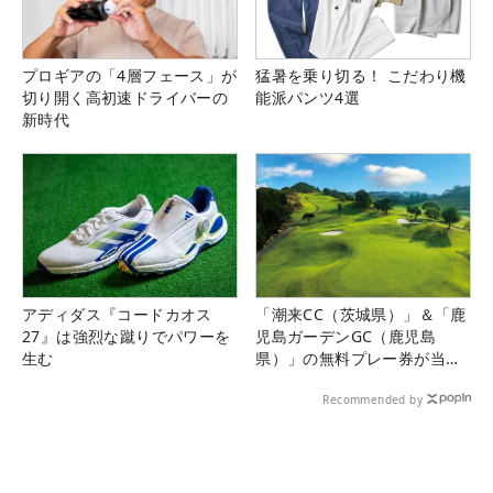
プロギアの「4層フェース」が
猛暑を乗り切る！ こだわり機
切り開く高初速ドライバーの
能派パンツ4選
新時代
アディダス『コードカオス
「潮来CC（茨城県）」＆「鹿
27』は強烈な蹴りでパワーを
児島ガーデンGC（鹿児島
生む
県）」の無料プレー券が当た
る！！
Recommended by