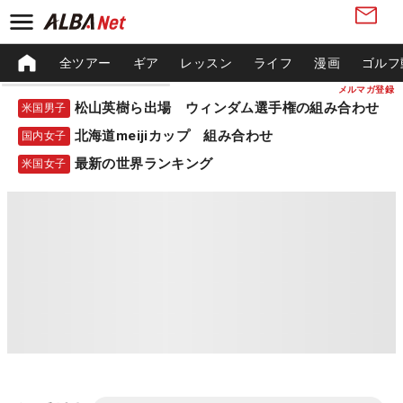
全ツアー
ギア
レッスン
ライフ
漫画
ゴルフ
メルマガ登録
松山英樹ら出場 ウィンダム選手権の組み合わせ
米国男子
北海道meijiカップ 組み合わせ
国内女子
最新の世界ランキング
米国女子