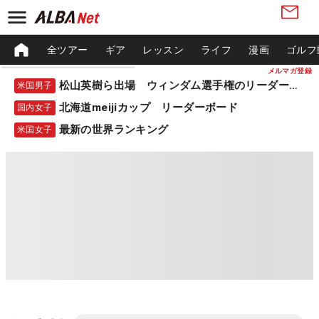
全ツアー
ギア
レッスン
ライフ
漫画
ゴルフ
メルマガ登録
松山英樹ら出場 ウィンダム選手権のリーダーボード
米国男子
北海道meijiカップ リーダーボード
国内女子
最新の世界ランキング
米国女子