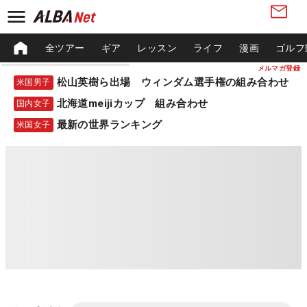
全ツアー
ギア
レッスン
ライフ
漫画
ゴルフ
メルマガ登録
松山英樹ら出場 ウィンダム選手権の組み合わせ
米国男子
北海道meijiカップ 組み合わせ
国内女子
最新の世界ランキング
米国女子