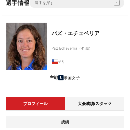
選手情報
パズ・エチェベリア
Paz Echeverria
（41歳）
チリ
主戦
米国女子
プロフィール
大会成績/スタッツ
成績