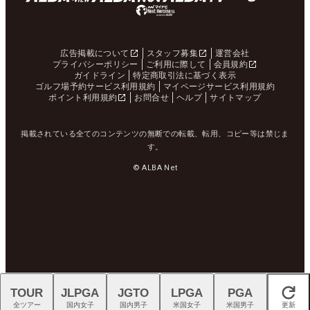
広告掲載について
スタッフ募集
運営会社
プライバシーポリシー
ご利用に際して
会員規約
ガイドライン
特定商取引法に基づく表示
ゴルフ場予約サービス利用規約
マイページサービス利用規約
ポイント利用規約
お問合せ
ヘルプ
サイトマップ
掲載されている全てのコンテンツの無断での転載、転用、コピー等は禁じま
す。
© ALBA Net
TOUR
JLPGA
JGTO
LPGA
PGA
閉じる
全ツアー
国内女子
国内男子
米国女子
米国男子
更新