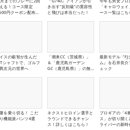
1月までのプレーに2回
『G740』アイアンが引
今年も男女プロ
える！コース限定
き出す“反則級”の寛容性
「キャロウェイ
,500円クーポン配布
と飛びは本当だった！
ース一覧はこち
！
イスの叡智が生んだ
「潮来CC（茨城県）」
最新モデル『FJ
PTシャフトで、ゴルフ
＆「鹿児島ガーデン
ム』を石井良介
異次元の世界へ
GC（鹿児島県）」の無
ェック
料プレー券が当たる！！
暑を乗り切る！ こだ
ネクストヒロイン選手と
プロギアの「4
り機能派パンツ4選
ラウンドできるチャン
ス」が切り開く
ス！詳しくはこちら！
ライバーの新時