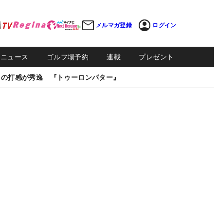
メルマガ登録
ログイン
Sニュース
ゴルフ場予約
連載
プレゼント
しの打感が秀逸 『トゥーロンパター』