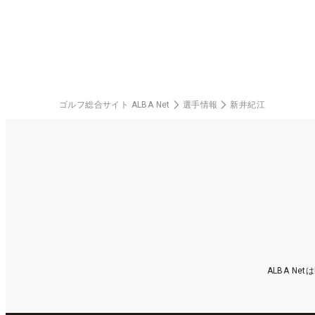
ゴルフ総合サイト ALBA Net
選手情報
新井紀江
ALBA N