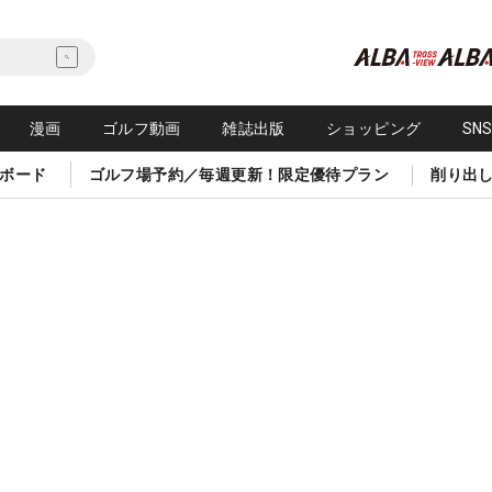
漫画
ゴルフ動画
雑誌出版
ショッピング
SN
ボード
ゴルフ場予約／毎週更新！限定優待プラン
削り出