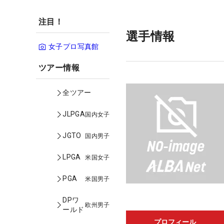
注目！
選手情報
女子プロ写真館
ツアー情報
全ツアー
JLPGA
国内女子
JGTO
国内男子
LPGA
米国女子
PGA
米国男子
DPワ
欧州男子
ールド
プロフィール