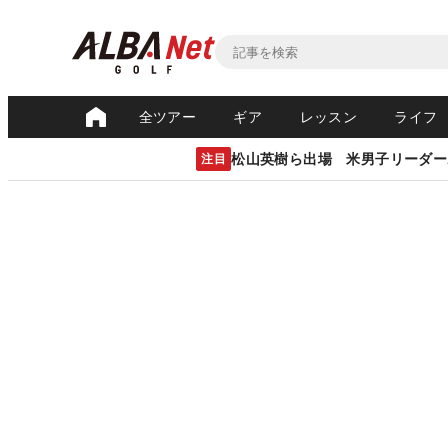
全ツアー
ギア
レッスン
ライフ
松山英樹ら出場 米男子リーダー
注目