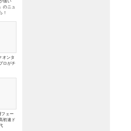
が強い
」のニュ
ら！
クオンタ
プロがチ
層フェー
高初速ド
代