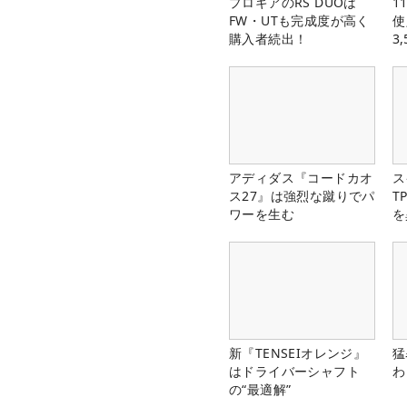
プロギアのRS DUOは
1
FW・UTも完成度が高く
使
購入者続出！
3
中
アディダス『コードカオ
ス
ス27』は強烈な蹴りでパ
T
ワーを生む
を
新『TENSEIオレンジ』
猛
はドライバーシャフト
わ
の“最適解”