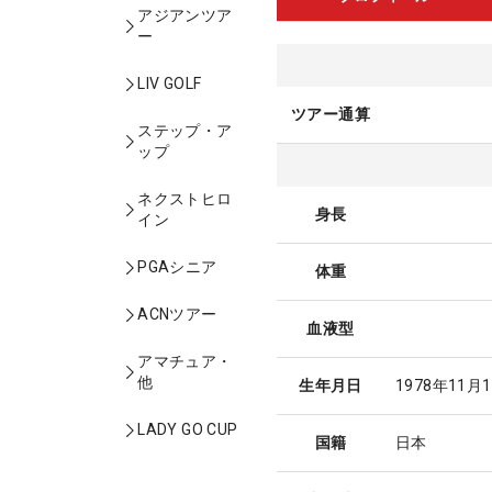
アジアンツア
ー
LIV GOLF
ツアー通算
ステップ・ア
ップ
ネクストヒロ
身長
イン
PGAシニア
体重
ACNツアー
血液型
アマチュア・
他
生年月日
1978年11月
LADY GO CUP
国籍
日本